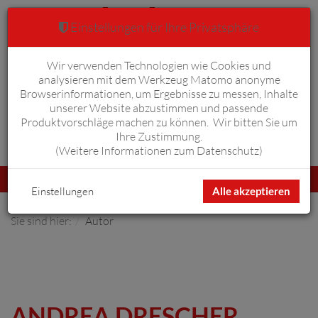
Einstellungen für Ihre Privatsphäre
Wir verwenden Technologien wie Cookies und
Warenkorb
Anmelden
0
analysieren mit dem Werkzeug Matomo anonyme
Browserinformationen, um Ergebnisse zu messen, Inhalte
unserer Website abzustimmen und passende
Produktvorschläge machen zu können. Wir bitten Sie um
Ihre Zustimmung.
Erweiterte Suche
(
Weitere Informationen zum Datenschutz
)
Navigation
Menü
umschalten
Einstellungen
Alle akzeptieren
Sie sind hier:
Autor
ANDREA DRESCHER