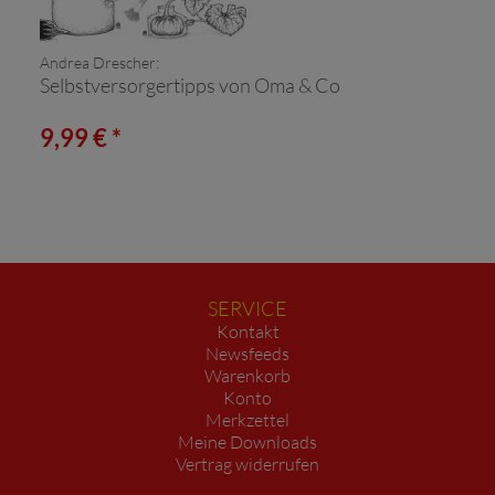
Andrea Drescher:
Selbstversorgertipps von Oma & Co
9,99 € *
SERVICE
Kontakt
Newsfeeds
Warenkorb
Konto
Merkzettel
Meine Downloads
Vertrag widerrufen