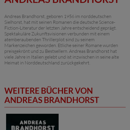
Andreas Brandhorst, geboren 1956 im norddeutschen
Sielhorst, hat mit seinen Romanen die deutsche Science-
Fiction-Literatur der letzten Jahre entscheidend geprägt.
Spektakuläre Zukunftsvisionen verbunden mit einem
atemberaubenden Thrillerplot sind zu seinem
Markenzeichen geworden. Etliche seiner Romane wurden
preisgekrönt und zu Bestsellern. Andreas Brandhorst hat
viele Jahre in Italien gelebt und ist inzwischen in seine alte
Heimat in Norddeutschland zurückgekehrt.
WEITERE BÜCHER VON
ANDREAS BRANDHORST