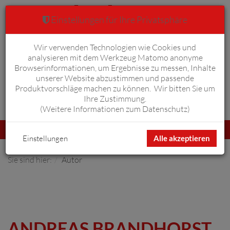
Einstellungen für Ihre Privatsphäre
Wir verwenden Technologien wie Cookies und
Warenkorb
Anmelden
0
analysieren mit dem Werkzeug Matomo anonyme
Browserinformationen, um Ergebnisse zu messen, Inhalte
unserer Website abzustimmen und passende
Produktvorschläge machen zu können. Wir bitten Sie um
Ihre Zustimmung.
Erweiterte Suche
(
Weitere Informationen zum Datenschutz
)
Navigation
Menü
umschalten
Einstellungen
Alle akzeptieren
Sie sind hier:
Autor
ANDREAS BRANDHORST