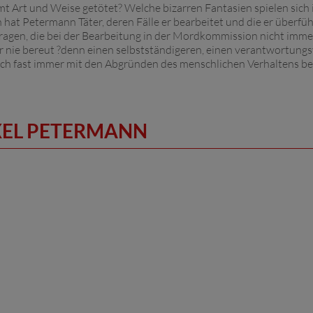
mt Art und Weise getötet? Welche bizarren Fantasien spielen sic
at Petermann Täter, deren Fälle er bearbeitet und die er überführt
ragen, die bei der Bearbeitung in der Mordkommission nicht immer
er nie bereut ?denn einen selbstständigeren, einen verantwortun
r sich fast immer mit den Abgründen des menschlichen Verhaltens be
XEL PETERMANN