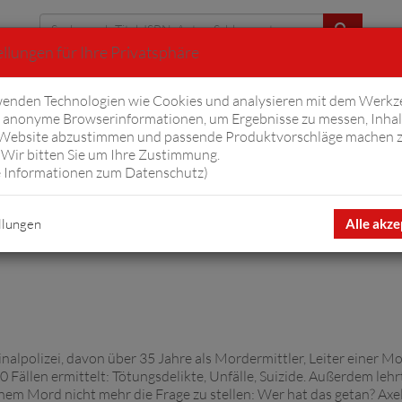
llungen für Ihre Privatsphäre
Erweiterte Suche
enden Technologien wie Cookies und analysieren mit dem Werkz
anonyme Browserinformationen, um Ergebnisse zu messen, Inhal
iftyfifty
Hörbücher
Komplizen
Ov
 Website abzustimmen und passende Produktvorschläge machen 
Wir bitten Sie um Ihre Zustimmung.
 Informationen zum Datenschutz
)
llungen
Alle akze
minalpolizei, davon über 35 Jahre als Mordermittler, Leiter einer 
00 Fällen ermittelt: Tötungsdelikte, Unfälle, Suizide. Außerdem leh
einem Mord nicht mehr die Frage zu stellen: Wer hat das getan? A