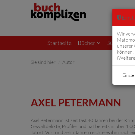
Einste
Wir verw
Matomo 
Startseite
Bücher
Bücher von F
unserer
können. 
(
Weitere
Sie sind hier:
Autor
Einste
AXEL PETERMANN
Axel Petermann ist seit fast 40 Jahren bei der Kri
Gewaltdelikte, Profiler und hat bereits in über 1.0
Tatort. Vor rund zehn Jahren reichte es ihm nach 