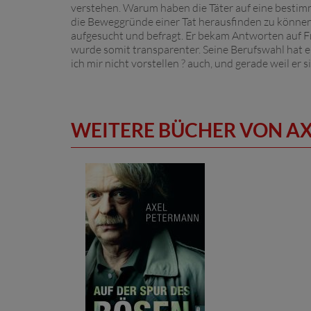
verstehen. Warum haben die Täter auf eine bestim
die Beweggründe einer Tat herausfinden zu können h
aufgesucht und befragt. Er bekam Antworten auf F
wurde somit transparenter. Seine Berufswahl hat 
ich mir nicht vorstellen ? auch, und gerade weil e
WEITERE BÜCHER VON A