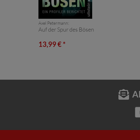
Axel Petermann:
Auf der Spur des Bösen
13,99 € *
A