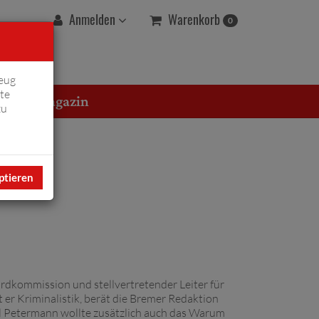
Warenkorb
Anmelden
0
eug
te
erton Magazin
zu
ptieren
Mordkommission und stellvertretender Leiter für
rt er Kriminalistik, berät die Bremer Redaktion
xel Petermann wollte zusätzlich auch das Warum