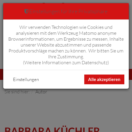
Einstellungen für Ihre Privatsphäre
Wir verwenden Technologien wie Cookies und
Warenkorb
Anmelden
0
analysieren mit dem Werkzeug Matomo anonyme
Browserinformationen, um Ergebnisse zu messen, Inhalte
unserer Website abzustimmen und passende
Produktvorschläge machen zu können. Wir bitten Sie um
Ihre Zustimmung.
Erweiterte Suche
(
Weitere Informationen zum Datenschutz
)
Navigation
Menü
umschalten
Einstellungen
Alle akzeptieren
Sie sind hier:
Autor
BARBARA KÜCHLER