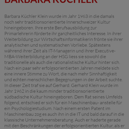
Barbara Küchler Klein wurde im Jahr 1963 in die damals
noch sehr traditionsorientierte Innerschweizer Kultur
hineingeboren. Ihre erste Berufsausbildung zur
Primarlehrerin förderte ihr ganzheitliches Interesse. In ihrer
Weiterbildung zur Wirtschaftsinformatikerin frönte sie ihrer
analytischen und systematischen Vorliebe. Spätestens
während ihrer Zeit als IT-Managerin und ihrer Executive-
MBA-Weiterbildung an der HSG liess sie sowohl die
traditionelle als auch die rationalistische Kultur hinter sich.
Nach ein paar sehr erfolgsorientierten Jahren meldete sich
eine innere Stimme zu Wort, die nach mehr Sinnhaftigkeit
und echten menschlichen Begegnungen in der Arbeit suchte.
In dieser Zeit traf sie auf Gerhard. Gerhard Klein wurde im
Jahr 1962 in die kaum minder traditionsorientierte
südbadische Kultur hineingeboren. Dem Rat seines Umfelds
folgend, entschied er sich für ein Maschinenbau- anstelle für
ein Psychologiestudium. Nach einem ersten Patent im
Maschinenbau zog es auch ihn in die IT und bald darauf in die
klassische Unternehmensberatung. Auch er haderte gerade
mit den Beschränkungen der erfolgsorientierten Kultur, als er