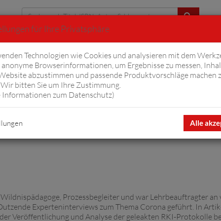
llungen für Ihre Privatsphäre
Erweiterte Suche
enden Technologien wie Cookies und analysieren mit dem Werkz
anonyme Browserinformationen, um Ergebnisse zu messen, Inhal
iftyfifty
Hörbücher
Komplizen
Ov
 Website abzustimmen und passende Produktvorschläge machen 
Wir bitten Sie um Ihre Zustimmung.
 Informationen zum Datenschutz
)
llungen
Alle akze
er Wildnispädagoge, Prozessbegleiter und war Lehr­beauftragter a
hat Dutzende Experteninterviews zum Thema Corona geführt. In Art
an der Ver­öffentlichung und Analyse der geleakten RKI-Protokolle 