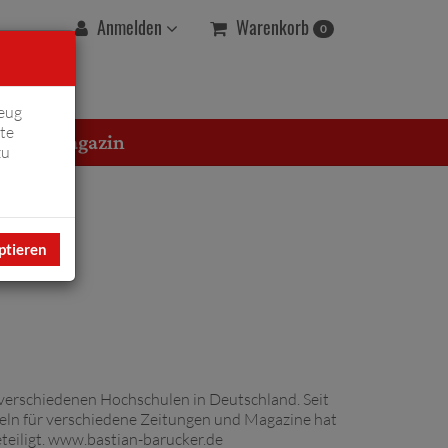
Warenkorb
Anmelden
0
eug
te
erton Magazin
zu
ptieren
n verschiedenen Hochschulen in Deutschland. Seit
ikeln für verschiedene Zeitungen und Magazine hat
beteiligt. www.bastian-barucker.de