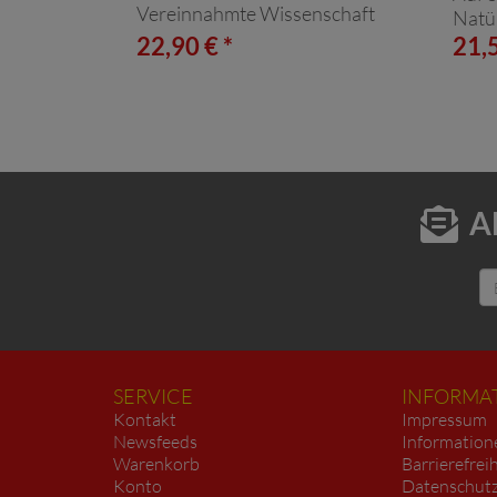
Vereinnahmte Wissenschaft
Natür
22,90 € *
21,5
A
SERVICE
INFORMA
Kontakt
Impressum
Newsfeeds
Information
Warenkorb
Barrierefrei
Konto
Datenschutz