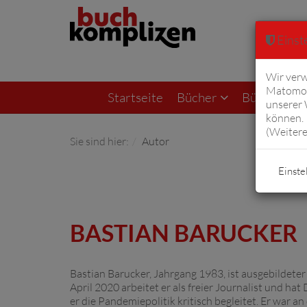
Einste
Wir verw
Matomo 
Startseite
Bücher
Bücher von F
unserer
können. 
(
Weitere
Sie sind hier:
Autor
Einste
BASTIAN BARUCKER
Bastian Barucker, Jahrgang 1983, ist ausge­bildet
April 2020 arbeitet er als freier Journalist und 
er die Pandemie­politik kritisch begleitet. Er war 