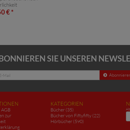
lichkeit
0 € *
BONNIEREN SIE UNSEREN NEWSL
Abonniere
TIONEN
KATEGORIEN
N
AGB
Bücher (35)
Ab
N
en zur
Bücher von Fiftyfifty (22)
heit
Hörbücher (590)
erklärung