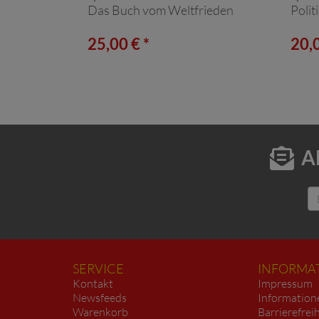
Das Buch vom Weltfrieden
Polit
25,00 € *
20,0
A
SERVICE
INFORMA
Kontakt
Impressum
Newsfeeds
Information
Warenkorb
Barrierefrei