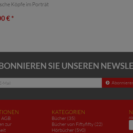
ische Köpfe im Porträt
0 € *
BONNIEREN SIE UNSEREN NEWSL
Abonniere
TIONEN
KATEGORIEN
N
AGB
Bücher (35)
Ab
N
en zur
Bücher von Fiftyfifty (22)
heit
Hörbücher (590)