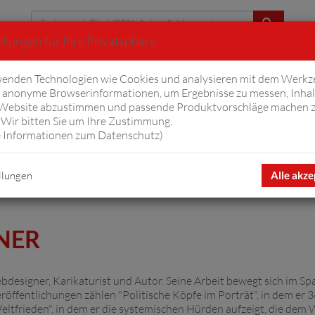
llungen für Ihre Privatsphäre
Erweiterte Suche
enden Technologien wie Cookies und analysieren mit dem Werkz
anonyme Browserinformationen, um Ergebnisse zu messen, Inhal
iftyfifty
Hörbücher
Komplizen
Ov
 Website abzustimmen und passende Produktvorschläge machen 
Wir bitten Sie um Ihre Zustimmung.
 Informationen zum Datenschutz
)
llungen
Alle akze
NER
bdesigner, Karikaturist und Autor. Seine Arbeit bewegt sich im 
röffentlichungen zählen "Politische Köpfe im Porträt", in dem er 3
eltfrieden", in dem er die systemischen Hürden aufzeigt, die dem 