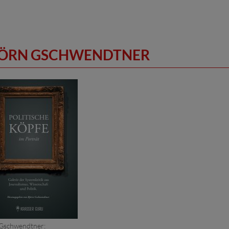
JÖRN GSCHWENDTNER
 Gschwendtner: