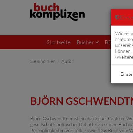
Einste
Wir verw
Matomo 
Startseite
Bücher
Bücher von F
unserer
können. 
(
Weitere
Sie sind hier:
Autor
Einste
BJÖRN GSCHWENDT
Björn Gschwendtner ist ein deutscher Grafiker, We
gesellschaftspolitischer Debatte. Zu seinen Buchve
Persönlichkeiten vorstellt, sowie "Das Buch vom W