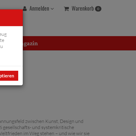
Warenkorb
Anmelden
0
eug
te
erton Magazin
zu
ptieren
Spannungsfeld zwischen Kunst, Design und
6 gesellschafts- und systemkritische
Weltfrieden im Weg stehen – und wie wir sie