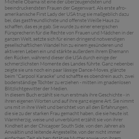
Michelle Obama ist eine der überzeugendsten und
beeindruckendsten Frauen der Gegenwart. Als erste afro-
amerikanische First Lady der USA trug sie maßgeblich dazu
bei, das gastfreundlichste und offenste Weiße Haus zu
schaffen, das es je gab. Sie wurde zu einer energischen
Fürsprecherin für die Rechte von Frauen und Mädchen in der
ganzen Welt, setzte sich für einen dringend notwendigen
gesellschaftlichen Wandel hin zu einem gesünderen und
aktiveren Leben ein und stärkte außerdem ihrem Ehemann
den Rücken, während dieser die USA durch einige der
schmerzlichsten Momente des Landes führte. Ganz nebenbei
zeigte sie uns noch ein paar lässige Dance-Moves, glänzte
beim "Carpool Karaoke" und schaffte es obendrein auch, zwei
bodenständige Töchter zu erziehen - mitten im gnadenlosen
Blitzlichtgewitter der Medien.
In diesem Buch erzählt sie nun erstmals ihre Geschichte - in
ihren eigenen Worten und auf ihre ganz eigene Art. Sie nimmt
uns mit in ihre Welt und berichtet von all den Erfahrungen,
die sie zu der starken Frau gemacht haben, die sie heute ist.
Warmherzig, weise und unverblümt erzählt sie von ihrer
Kindheit an der Chicagoer South Side, von den Jahren als
Anwältin und leitende Angestellte, von der nicht immer
einfachen Zeit als berufstätige Mutter sowie von ihrem