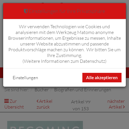
Einstellungen für Ihre Privatsphäre
Wir verwenden Technologien wie Cookies und
Warenkorb
Anmelden
0
analysieren mit dem Werkzeug Matomo anonyme
Browserinformationen, um Ergebnisse zu messen, Inhalte
unserer Website abzustimmen und passende
Produktvorschläge machen zu können. Wir bitten Sie um
Ihre Zustimmung.
Erweiterte Suche
(
Weitere Informationen zum Datenschutz
)
Navigation
Menü
umschalten
Einstellungen
Alle akzeptieren
Sie sind hier:
Bücher
Biografien und Erinnerungen
Zur
Artikel
nächster
Artikel 99
Übersicht
zurück
Artikel
von 153