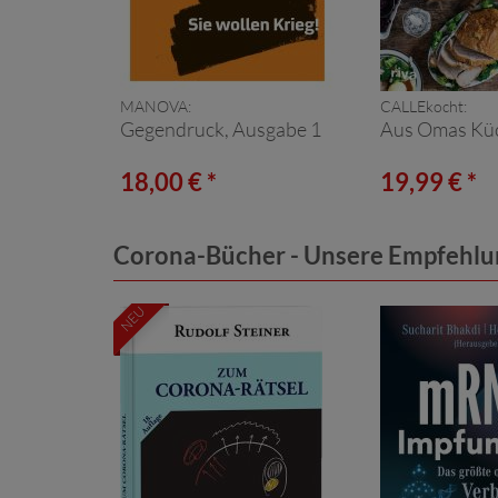
MANOVA:
CALLEkocht:
Gegendruck, Ausgabe 1
Aus Omas Kü
18,00 € *
19,99 € *
Corona-Bücher - Unsere Empfehl
NEU