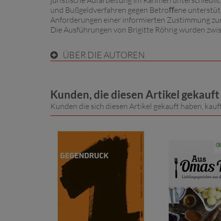
juristische Aufarbeitung im Rahmen unterschiedlic
und Bußgeldverfahren gegen Betroﬀene unterstütze
Anforderungen einer informierten Zustimmung zu
Die Ausführungen von Brigitte Röhrig wurden zwisch
ÜBER DIE AUTOREN
Kunden, die diesen Artikel gekauf
Kunden die sich diesen Artikel gekauft haben, kauf