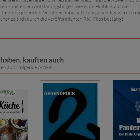
her Gerichtsverfahren zivilrechtlicher Natur und die Abwehr von S
n – mit einem Aufklärungsbogen, wie er im Hinblick auf die
r Impfung jedem vor Verabreichung hätte ausgehändigt werden m
enzeitlich durch die veröffentlichten RKI-Files bestätigt.
t haben, kauften auch
ten auch folgende Artikel.