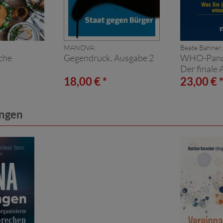
MANOVA:
Beate Bahner:
che
Gegendruck. Ausgabe 2
WHO-Pande
Der finale 
Freiheit
18,00 € *
23,00 € 
ungen