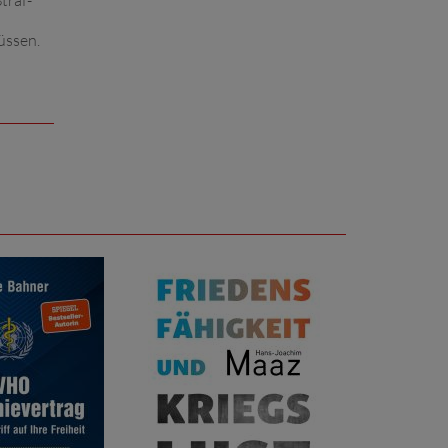
traf-
üssen.