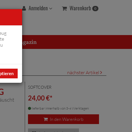
Warenkorb
Anmelden
0
eug
te
erton Magazin
zu
nächster Artikel
ptieren
SOFTCOVER
G
24,00 €*
äuscht
lieferbar innerhalb von 3-4 Werktagen
In den Warenkorb