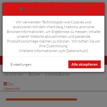
Einstellungen für Ihre Privatsphäre
Wir verwenden Technologien wie Cookies und
Warenkorb
Anmelden
0
analysieren mit dem Werkzeug Matomo anonyme
Browserinformationen, um Ergebnisse zu messen, Inhalte
unserer Website abzustimmen und passende
Produktvorschläge machen zu können. Wir bitten Sie um
Ihre Zustimmung.
Erweiterte Suche
(
Weitere Informationen zum Datenschutz
)
Navigation
Menü
umschalten
Einstellungen
Alle akzeptieren
Sie sind hier:
Bücher
Corona-Bücher
Zur
Übersicht