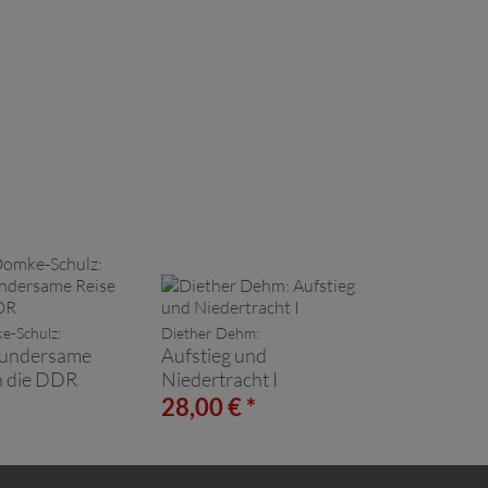
e-Schulz:
Diether Dehm:
undersame
Aufstieg und
h die DDR
Niedertracht I
*
28,00 € *