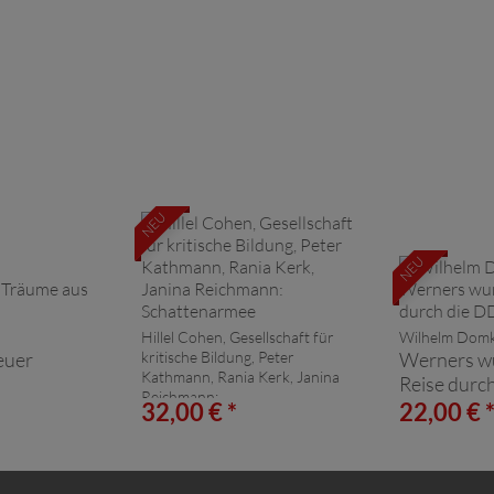
NEU
NEU
Hillel Cohen, Gesellschaft für
Wilhelm Domk
euer
kritische Bildung, Peter
Werners w
Kathmann, Rania Kerk, Janina
Reise durc
Reichmann:
32,00 € *
22,00 € 
Schattenarmee