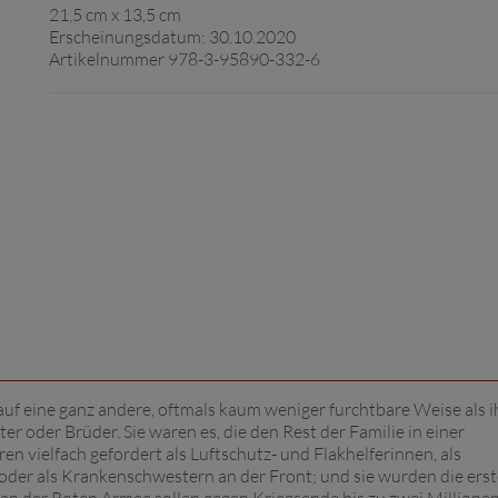
21,5 cm x 13,5 cm
Erscheinungsdatum: 30.10.2020
Artikelnummer 978-3-95890-332-6
f eine ganz andere, oftmals kaum weniger furchtbare Weise als i
 oder Brüder. Sie waren es, die den Rest der Familie in einer
 vielfach gefordert als Luftschutz- und Flakhelferinnen, als
oder als Krankenschwestern an der Front; und sie wurden die ers