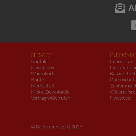
A
SERVICE
INFORMA
Kontakt
Impressum
Newsfeeds
Information
Warenkorb
Barrierefrei
Konto
Datenschutz
Merkzettel
Zahlung und
Meine Downloads
Widerrufsre
Vertrag widerrufen
Newsletter
Buchkomplizen
2026