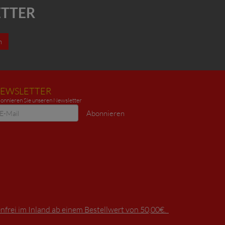
ETTER
n
EWSLETTER
onnieren Sie unseren Newsletter
ewsletter
Abonnieren
frei im Inland ab einem Bestellwert von 50,00€.