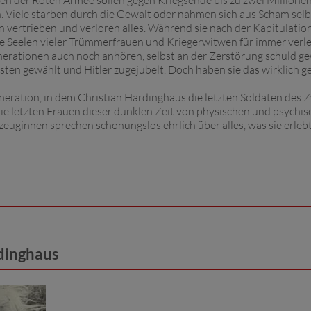
aten der Roten Armee sollen gegen Kriegsende bis zu zwei Millione
Viele starben durch die Gewalt oder nahmen sich aus Scham selb
 vertrieben und verloren alles. Während sie nach der Kapitulatio
ie Seelen vieler Trümmerfrauen und Kriegerwitwen für immer verle
nerationen auch noch anhören, selbst an der Zerstörung schuld g
alisten gewählt und Hitler zugejubelt. Doch haben sie das wirklich g
ration, in dem Christian Hardinghaus die letzten Soldaten des 
ie letzten Frauen dieser dunklen Zeit von physischen und psychi
tzeuginnen sprechen schonungslos ehrlich über alles, was sie erleb
dinghaus