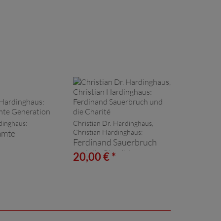
dinghaus:
Christian Dr. Hardinghaus,
mmte
Christian Hardinghaus:
Ferdinand Sauerbruch
n
und die Charité
*
20,00 € *