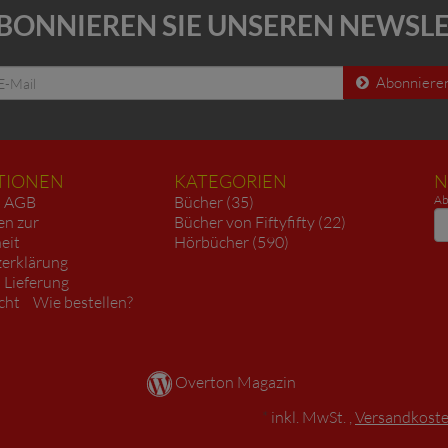
BONNIEREN SIE UNSEREN NEWSL
Abonniere
TIONEN
KATEGORIEN
N
AGB
Bücher (35)
Ab
N
en zur
Bücher von Fiftyfifty (22)
heit
Hörbücher (590)
erklärung
 Lieferung
cht
Wie bestellen?
Overton Magazin
*
inkl. MwSt. ,
Versandkosten