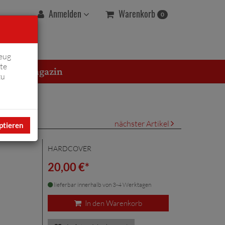
Warenkorb
Anmelden
0
eug
te
erton Magazin
zu
nächster Artikel
ptieren
HARDCOVER
20,00 €*
lieferbar innerhalb von 3-4 Werktagen
In den Warenkorb