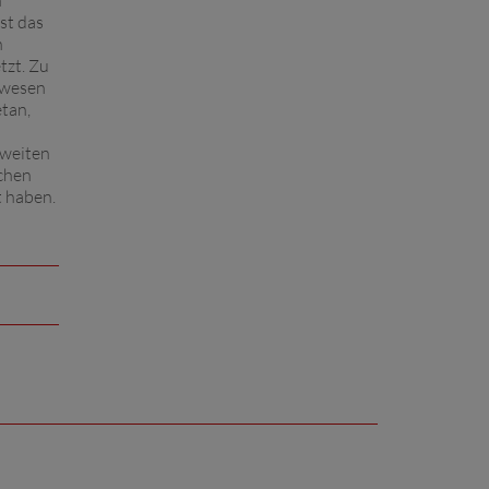
n
st das
n
tzt. Zu
ewesen
etan,
Zweiten
schen
t haben.