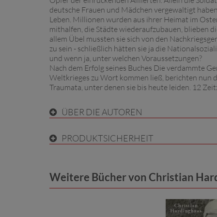
Opfer der einrückenden Alliierten. Allein die Sold
deutsche Frauen und Mädchen vergewaltigt haben. 
Leben. Millionen wurden aus ihrer Heimat im Osten
mithalfen, die Städte wiederaufzubauen, blieben d
allem Übel mussten sie sich von den Nachkriegsge
zu sein - schließlich hätten sie ja die Nationalsozi
und wenn ja, unter welchen Voraussetzungen?
Nach dem Erfolg seines Buches Die verdammte Gene
Weltkrieges zu Wort kommen ließ, berichten nun d
Traumata, unter denen sie bis heute leiden. 12 Zei
ÜBER DIE AUTOREN
PRODUKTSICHERHEIT
Weitere Bücher von Christian Har