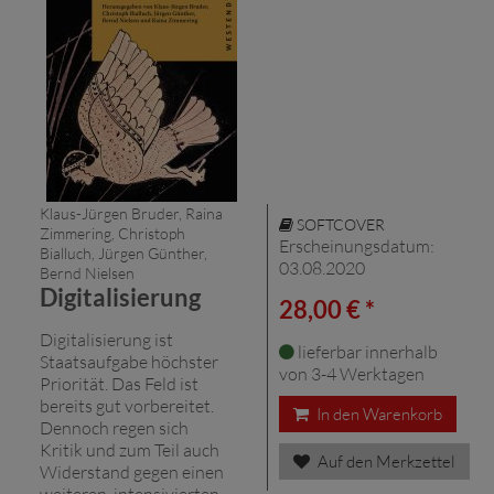
Klaus-Jürgen Bruder, Raina
SOFTCOVER
Zimmering, Christoph
Erscheinungsdatum:
Bialluch, Jürgen Günther,
03.08.2020
Bernd Nielsen
Digitalisierung
28,00 € *
Digitalisierung ist
lieferbar innerhalb
Staatsaufgabe höchster
von 3-4 Werktagen
Priorität. Das Feld ist
bereits gut vorbereitet.
In den Warenkorb
Dennoch regen sich
Kritik und zum Teil auch
Auf den Merkzettel
Widerstand gegen einen
weiteren, intensivierten