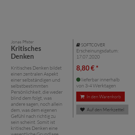
Jonas Pfister
SOFTCOVER
Kritisches
Erscheinungsdatum:
Denken
17.07.2020
8,80 € *
Kritisches Denken bildet
einen zentralen Aspekt
lieferbar innerhalb
einer selbständigen und
von 3-4 Werktagen
selbstbestimmten
Persönlichkeit, die weder
In den Warenkorb
blind dem folgt, was
andere sagen, noch allein
Auf den Merkzettel
dem, was dem eigenen
Gefühl nach richtig zu
sein scheint. Somit ist
kritisches Denken eine
wesentliche Grundlage