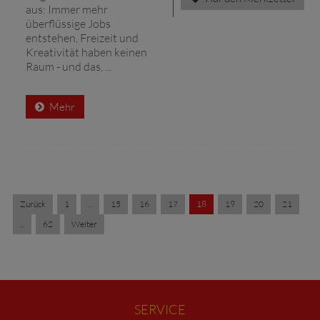
aus: Immer mehr
überflüssige Jobs
entstehen, Freizeit und
Kreativität haben keinen
Raum - und das, ...
Mehr
Zurück
1
...
15
16
17
18
19
20
21
...
62
Weiter
SERVICE