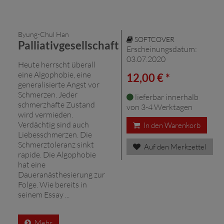
Byung-Chul Han
SOFTCOVER
Palliativgesellschaft
Erscheinungsdatum:
03.07.2020
Heute herrscht überall
eine Algophobie, eine
12,00 € *
generalisierte Angst vor
Schmerzen. Jeder
lieferbar innerhalb
schmerzhafte Zustand
von 3-4 Werktagen
wird vermieden.
Verdächtig sind auch
In den Warenkorb
Liebesschmerzen. Die
Schmerztoleranz sinkt
Auf den Merkzettel
rapide. Die Algophobie
hat eine
Daueranästhesierung zur
Folge. Wie bereits in
seinem Essay ...
Mehr