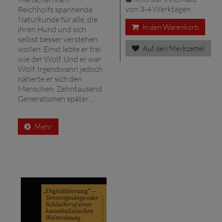
von 3-4 Werktagen
Reichholfs spannende
Naturkunde für alle, die
In den Warenkorb
ihren Hund und sich
selbst besser verstehen
Auf den Merkzettel
wollen. Einst lebte er frei
wie der Wolf. Und er war
Wolf. Irgendwann jedoch
näherte er sich den
Menschen. Zehntausend
Generationen später ...
Mehr