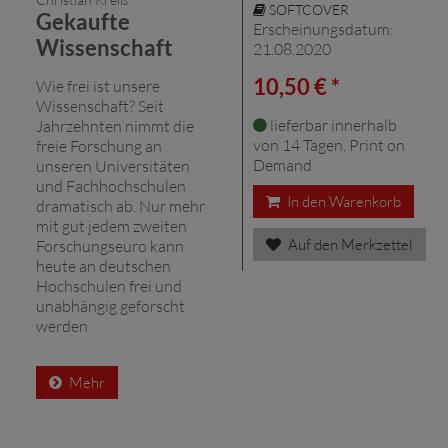
SOFTCOVER
Gekaufte
Erscheinungsdatum:
Wissenschaft
21.08.2020
10,50 € *
Wie frei ist unsere
Wissenschaft? Seit
lieferbar innerhalb
Jahrzehnten nimmt die
von 14 Tagen, Print on
freie Forschung an
Demand
unseren Universitäten
und Fachhochschulen
In den Warenkorb
dramatisch ab. Nur mehr
mit gut jedem zweiten
Auf den Merkzettel
Forschungseuro kann
heute an deutschen
Hochschulen frei und
unabhängig geforscht
werden
Mehr