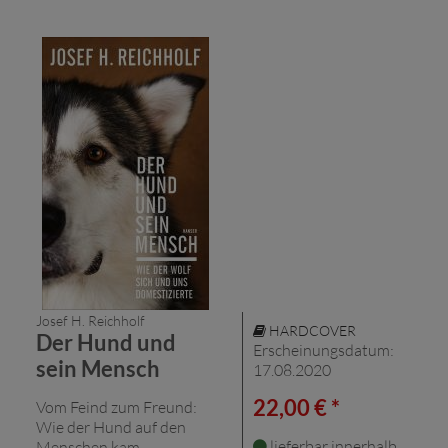
Josef H. Reichholf
HARDCOVER
Der Hund und
Erscheinungsdatum:
sein Mensch
17.08.2020
22,00 € *
Vom Feind zum Freund:
Wie der Hund auf den
lieferbar innerhalb
Menschen kam.