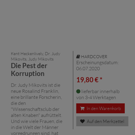
Kent Heckenlively, Dr. Judy
HARDCOVER
Mikovits, Judy Mikovits
Erscheinungsdatum:
Die Pest der
06.07.2020
Korruption
19,80 € *
Dr. Judy Mikovits ist die
neue Rosalind Franklin,
lieferbar innerhalb
eine brillante Forscherin,
von 3-4 Werktagen
die den
In den Warenkorb
"Wissenschaftsclub der
alten Knaben" aufrüttelt.
Und wie viele Frauen, die
Auf den Merkzettel
in die Welt der Männer
vorgedrungen sind, hat