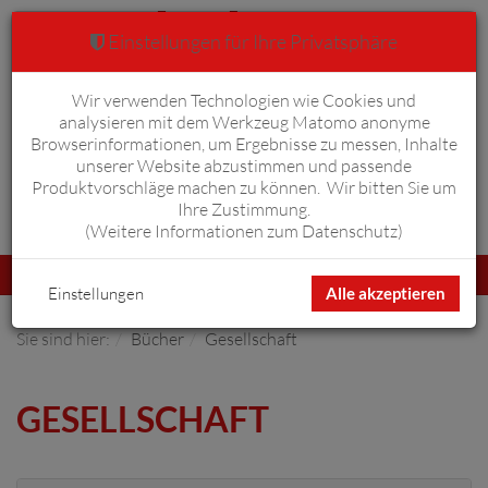
Einstellungen für Ihre Privatsphäre
Wir verwenden Technologien wie Cookies und
Warenkorb
Anmelden
0
analysieren mit dem Werkzeug Matomo anonyme
Browserinformationen, um Ergebnisse zu messen, Inhalte
unserer Website abzustimmen und passende
Produktvorschläge machen zu können. Wir bitten Sie um
Ihre Zustimmung.
Erweiterte Suche
(
Weitere Informationen zum Datenschutz
)
Navigation
Menü
umschalten
Einstellungen
Alle akzeptieren
Sie sind hier:
Bücher
Gesellschaft
GESELLSCHAFT