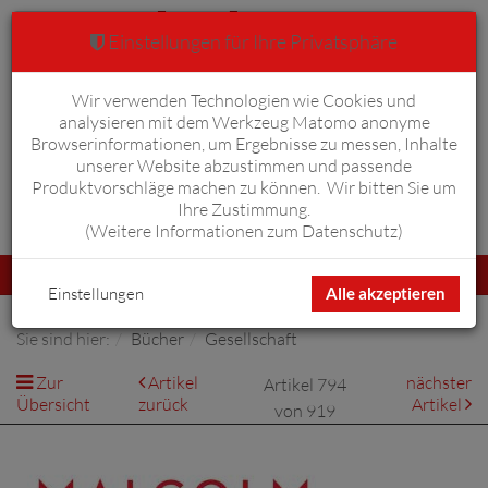
Einstellungen für Ihre Privatsphäre
Wir verwenden Technologien wie Cookies und
Warenkorb
Anmelden
0
analysieren mit dem Werkzeug Matomo anonyme
Browserinformationen, um Ergebnisse zu messen, Inhalte
unserer Website abzustimmen und passende
Produktvorschläge machen zu können. Wir bitten Sie um
Ihre Zustimmung.
Erweiterte Suche
(
Weitere Informationen zum Datenschutz
)
Navigation
Menü
umschalten
Einstellungen
Alle akzeptieren
Sie sind hier:
Bücher
Gesellschaft
Zur
Artikel
nächster
Artikel 794
Übersicht
zurück
Artikel
von 919