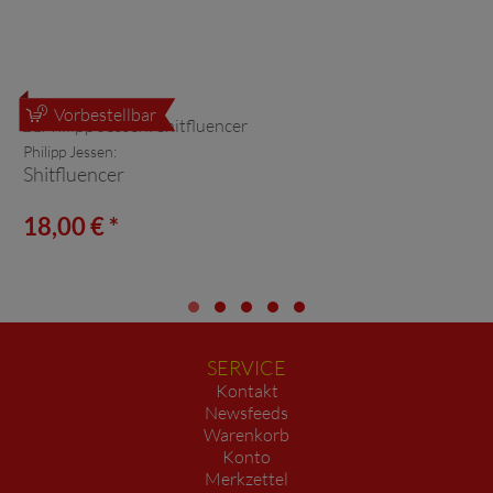
Vorbestellbar
Philipp Jessen:
Shitfluencer
18,00 € *
SERVICE
Kontakt
Newsfeeds
Warenkorb
Konto
Merkzettel