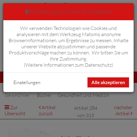
Einstellungen für Ihre Privatsphäre
Wir verwenden Technologien wie Cookies und
Warenkorb
Anmelden
0
analysieren mit dem Werkzeug Matomo anonyme
Browserinformationen, um Ergebnisse zu messen, Inhalte
unserer Website abzustimmen und passende
Produktvorschläge machen zu können. Wir bitten Sie um
Ihre Zustimmung.
Erweiterte Suche
(
Weitere Informationen zum Datenschutz
)
Navigation
Menü
umschalten
Einstellungen
Alle akzeptieren
Sie sind hier:
Bücher
Gesundheit und Medizin
Zur
Artikel
nächster
Artikel 284
Übersicht
zurück
Artikel
von 315