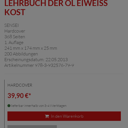
EHRBUCH DER ÖL EIWEISS KO
ST
SENSEI
Hardcover
368 Seiten
1. Auflage
241 mm x 174 mm x 25 mm
200 Abbildungen
Erscheinungsdatum: 22.05.2013
Artikelnummer 978-3-932576-79-9
HARDCOVER
39,90 €*
lieferbar innerhalb von 3-4 Werktagen
In den Warenkorb