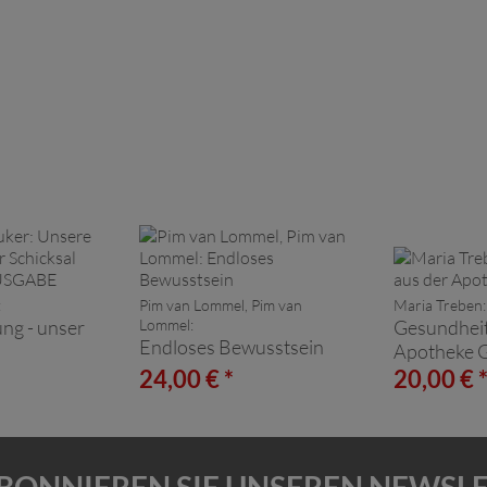
:
Pim van Lommel, Pim van
Maria Treben:
ng - unser
Lommel:
Gesundheit
Endloses Bewusstsein
Apotheke G
AUSGABE
24,00 € *
20,00 € 