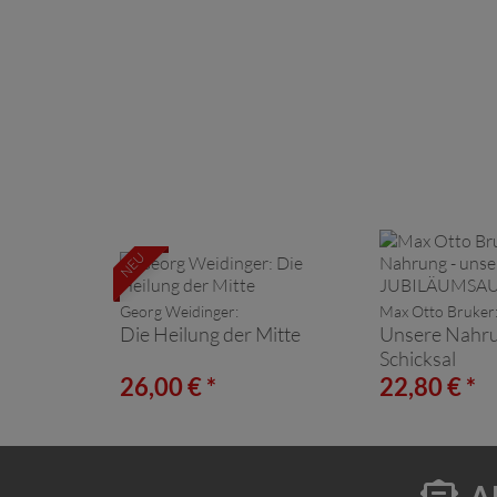
NEU
Georg Weidinger:
Max Otto Bruker
Die Heilung der Mitte
Unsere Nahru
Schicksal
JUBILÄUMS
26,00 € *
22,80 € *