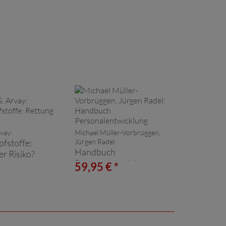
vay:
Michael Müller-Vorbrüggen,
fstoffe:
Jürgen Radel:
Handbuch
r Risiko?
Personalentwicklung
*
59,95 € *