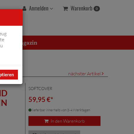
Warenkorb
Anmelden
0
eug
te
erton Magazin
zu
nächster Artikel
ptieren
SOFTCOVER
ND
59,95 €*
IN
lieferbar innerhalb von 3-4 Werktagen
In den Warenkorb