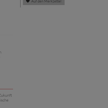
Auf den Merkzettel
n
e
Zukunft
ische