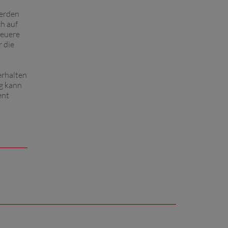
erden
ch auf
neuere
r die
erhalten
g kann
ent