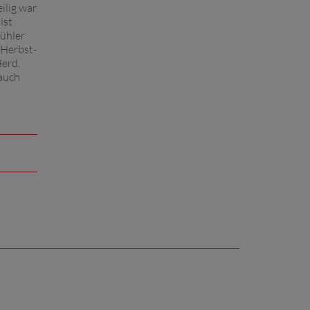
ilig war
 ist
kühler
 Herbst-
Herd.
Bauch