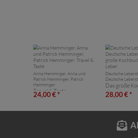
Anna Hemminger, Anna und
Deutsche Leberst
Patrick Hemminger, Patrick
Deutsche Leberst
Hemminger:
Das große Ko
Travel & Taste
die Leber
24,00 € *
28,00 € *
A