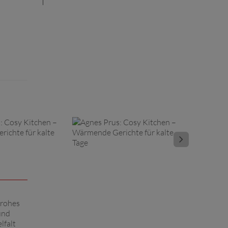
frohes
und
lfalt