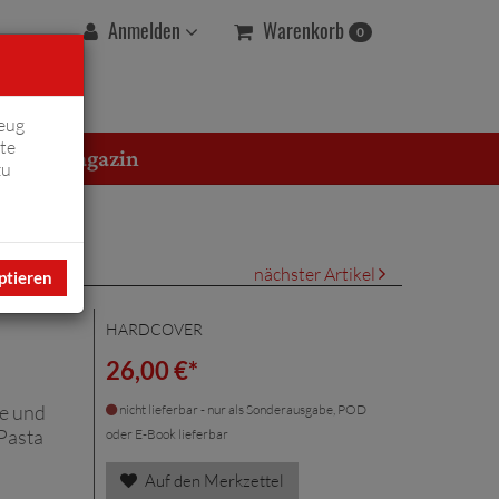
Warenkorb
Anmelden
0
eug
te
erton Magazin
zu
nächster Artikel
ptieren
HARDCOVER
26,00 €*
se und
nicht lieferbar - nur als Sonderausgabe, POD
Pasta
oder E-Book lieferbar
Auf den Merkzettel