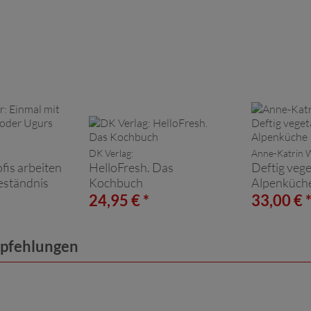
DK Verlag:
Anne-Katrin 
fis arbeiten
HelloFresh. Das
Deftig vege
eständnis
Kochbuch
Alpenküch
24,95 € *
33,00 € 
mpfehlungen