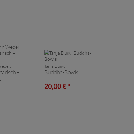
Weber:
Tanja Dusy:
tarisch –
Buddha-Bowls
e
*
20,00 € *