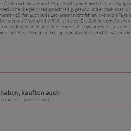
n finden sich auch Gerichte mit Fisch oder Fleisch trist und langwe
terküche, die gleichzeitig nachhaltig, gesund und einfach köstlich
mereien dürfen auch süße Leckereien nicht fehlen Wenn die Tage 
ieder mit Wohligkeit erfüllt, ist sie da: Die Zeit der gemütlichen
rne kalt bleiben darf, zieht es uns jetzt fast von selbst an den 
würzige Ofenlieblinge und sättigende Kartoffelgerichte wärmen 
t haben, kauften auch
ten auch folgende Artikel.