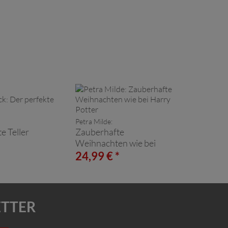
Petra Milde:
e Teller
Zauberhafte
Weihnachten wie bei
Harry Potter
*
24,99 € *
ETTER