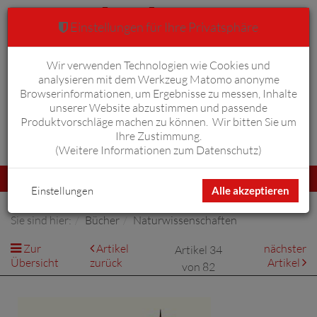
Einstellungen für Ihre Privatsphäre
Wir verwenden Technologien wie Cookies und
Warenkorb
Anmelden
0
analysieren mit dem Werkzeug Matomo anonyme
Browserinformationen, um Ergebnisse zu messen, Inhalte
unserer Website abzustimmen und passende
Produktvorschläge machen zu können. Wir bitten Sie um
Ihre Zustimmung.
Erweiterte Suche
(
Weitere Informationen zum Datenschutz
)
Navigation
Menü
umschalten
Einstellungen
Alle akzeptieren
Sie sind hier:
Bücher
Naturwissenschaften
Zur
Artikel
nächster
Artikel 34
Übersicht
zurück
Artikel
von 82