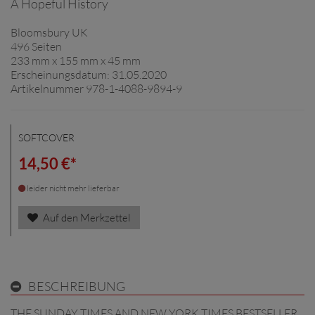
A Hopeful History
Bloomsbury UK
496 Seiten
233 mm x 155 mm x 45 mm
Erscheinungsdatum: 31.05.2020
Artikelnummer 978-1-4088-9894-9
SOFTCOVER
14,50 €*
leider nicht mehr lieferbar
Auf den Merkzettel
BESCHREIBUNG
THE SUNDAY TIMES AND NEW YORK TIMES BESTSELLER