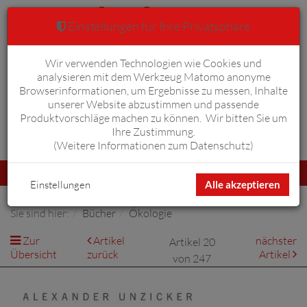
Einstellungen für Ihre Privatsphäre
Wir verwenden Technologien wie Cookies und
Warenkorb
Anmelden
0
analysieren mit dem Werkzeug Matomo anonyme
Browserinformationen, um Ergebnisse zu messen, Inhalte
unserer Website abzustimmen und passende
Produktvorschläge machen zu können. Wir bitten Sie um
Ihre Zustimmung.
Erweiterte Suche
(
Weitere Informationen zum Datenschutz
)
Navigation
Menü
umschalten
Einstellungen
Alle akzeptieren
Sie sind hier:
Bücher
Ökologie
Zur
Artikel
nächster
Artikel 20
Übersicht
zurück
Artikel
von 247