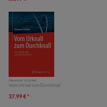
Alexander Unzicker:
Vom Urknall zum Durchknall
37,99 € *