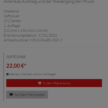
Amerikas Aufstieg und der Niedergang der Physik
Westend
Softcover
272 Seiten
1. Auflage
212 mm x 131 mm x 24 mm
Erscheinungsdatum: 17.01.2022
Artikelnummer 978-3-86489-337-7
SOFTCOVER
22,00 €*
lieferbar innerhalb von 3-4 Werktagen
In den Warenkorb
Auf den Merkzettel