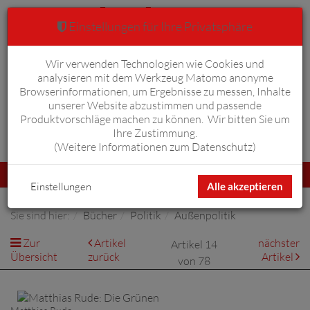
Einstellungen für Ihre Privatsphäre
Wir verwenden Technologien wie Cookies und
Warenkorb
Anmelden
0
analysieren mit dem Werkzeug Matomo anonyme
Browserinformationen, um Ergebnisse zu messen, Inhalte
unserer Website abzustimmen und passende
Produktvorschläge machen zu können. Wir bitten Sie um
Ihre Zustimmung.
Erweiterte Suche
(
Weitere Informationen zum Datenschutz
)
Navigation
Menü
umschalten
Einstellungen
Alle akzeptieren
Sie sind hier:
Bücher
Politik
Außenpolitik
Zur
Artikel
nächster
Artikel 14
Übersicht
zurück
Artikel
von 78