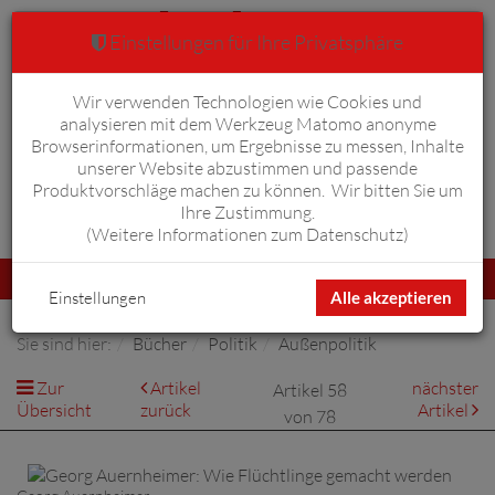
Einstellungen für Ihre Privatsphäre
Wir verwenden Technologien wie Cookies und
Warenkorb
Anmelden
0
analysieren mit dem Werkzeug Matomo anonyme
Browserinformationen, um Ergebnisse zu messen, Inhalte
unserer Website abzustimmen und passende
Produktvorschläge machen zu können. Wir bitten Sie um
Ihre Zustimmung.
Erweiterte Suche
(
Weitere Informationen zum Datenschutz
)
Navigation
Menü
umschalten
Einstellungen
Alle akzeptieren
Sie sind hier:
Bücher
Politik
Außenpolitik
Zur
Artikel
nächster
Artikel 58
Übersicht
zurück
Artikel
von 78