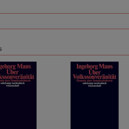
s
lprodukt