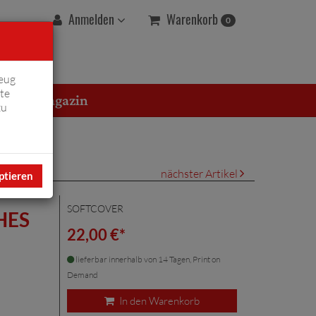
Warenkorb
Anmelden
0
eug
te
erton Magazin
zu
nächster Artikel
ptieren
SOFTCOVER
HES
22,00 €*
lieferbar innerhalb von 14 Tagen, Print on
Demand
In den Warenkorb