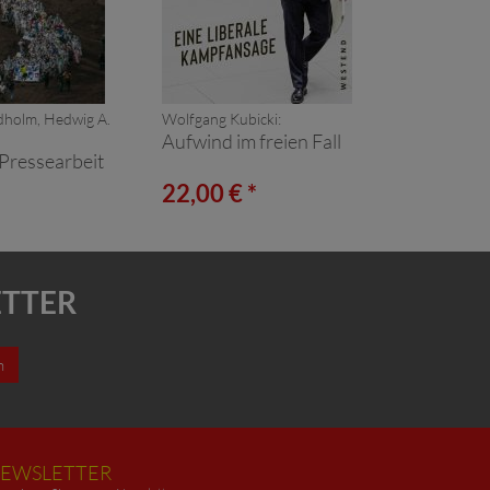
dholm, Hedwig A.
Wolfgang Kubicki:
Aufwind im freien Fall
Pressearbeit
*
22,00 € *
ETTER
n
EWSLETTER