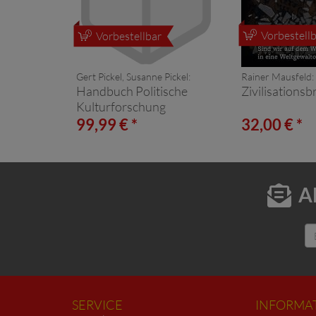
Vorbestellb
Vorbestellbar
Gert Pickel, Susanne Pickel:
Rainer Mausfeld:
Handbuch Politische
Zivilisations
Kulturforschung
99,99 € *
32,00 € *
A
SERVICE
INFORMA