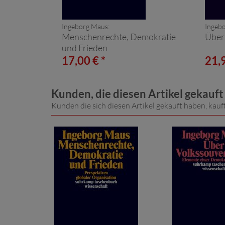
Ingeborg Maus:
Ingeb
Menschenrechte, Demokratie
Über
und Frieden
17,00 € *
21,9
Kunden, die diesen Artikel gekauf
Kunden die sich diesen Artikel gekauft haben, kauf