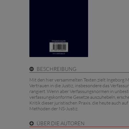
BESCHREIBUNG
Mit den hier versammelten Texten zielt Ingeborg M
Vertrauen in die Justiz, insbesondere das Verfas
rangiert. Wenn aber Verfassungsnormen in unbesti
verfassungskonforme Gesetze auszuhebeln, erschei
Kritik dieser juristischen Praxis, die heute auch a
Methoden der NS-Justiz.
ÜBER DIE AUTOREN