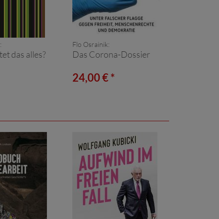
:
Flo Osrainik:
et das alles?
Das Corona-Dossier
24,00 € *