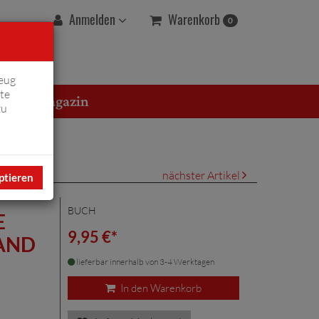
Warenkorb
Anmelden
0
eug
te
erton Magazin
zu
nächster Artikel
ptieren
BUCH
E
9,95 €*
AND
lieferbar innerhalb von 3-4 Werktagen
In den Warenkorb