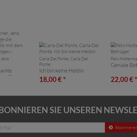
 Jens
Carla Del Ponte, Carla Del
Felix Holterm
Ponte:
Geniale Be
samte
Ich bin keine Heldin
dem Finger
18,00 € *
22,00 € 
«
BONNIEREN SIE UNSEREN NEWSL
Abonniere