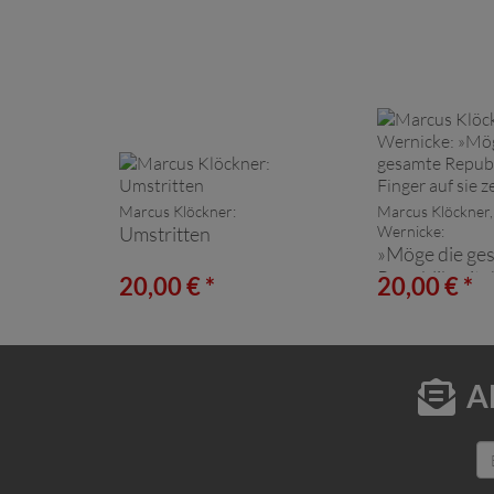
Marcus Klöckner:
Marcus Klöckner,
Umstritten
Wernicke:
»Möge die ge
Republik mit 
20,00 € *
20,00 € *
auf sie zeigen.
A