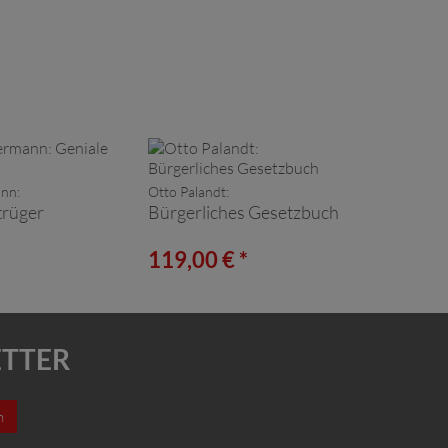
ann:
Otto Palandt:
trüger
Bürgerliches Gesetzbuch
*
119,00 € *
ETTER
n