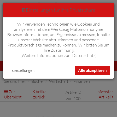
Einstellungen für Ihre Privatsphäre
Wir verwenden Technologien wie Cookies und
Warenkorb
Anmelden
0
analysieren mit dem Werkzeug Matomo anonyme
Browserinformationen, um Ergebnisse zu messen, Inhalte
unserer Website abzustimmen und passende
Produktvorschläge machen zu können. Wir bitten Sie um
Ihre Zustimmung.
Erweiterte Suche
(
Weitere Informationen zum Datenschutz
)
Navigation
Menü
umschalten
Einstellungen
Alle akzeptieren
Sie sind hier:
Bücher
Wirtschaft
Finanzen
Zur
Artikel
nächster
Artikel 2
Übersicht
zurück
Artikel
von 100