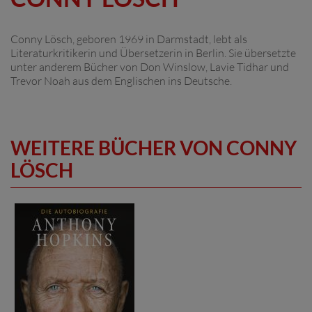
Conny Lösch, geboren 1969 in Darmstadt, lebt als
Literaturkritikerin und Übersetzerin in Berlin. Sie übersetzte
unter anderem Bücher von Don Winslow, Lavie Tidhar und
Trevor Noah aus dem Englischen ins Deutsche.
WEITERE BÜCHER VON CONNY
LÖSCH