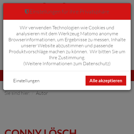
Einstellungen für Ihre Privatsphäre
Wir verwenden Technologien wie Cookies und
Warenkorb
Anmelden
0
analysieren mit dem Werkzeug Matomo anonyme
Browserinformationen, um Ergebnisse zu messen, Inhalte
unserer Website abzustimmen und passende
Produktvorschläge machen zu können. Wir bitten Sie um
Ihre Zustimmung.
Erweiterte Suche
(
Weitere Informationen zum Datenschutz
)
Navigation
Menü
umschalten
Einstellungen
Alle akzeptieren
Sie sind hier:
Autor
CONNY LÖSCH