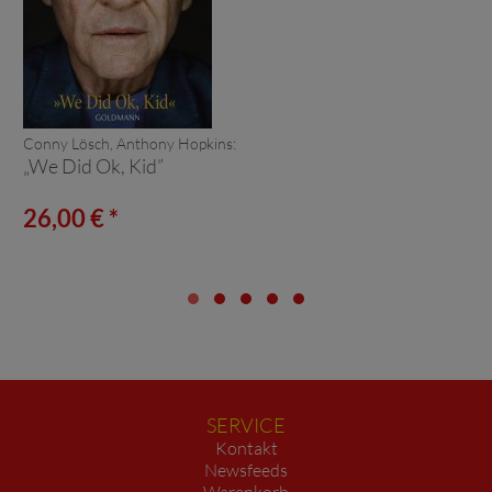
Conny Lösch, Anthony Hopkins:
„We Did Ok, Kid”
26,00 € *
SERVICE
Kontakt
Newsfeeds
Warenkorb