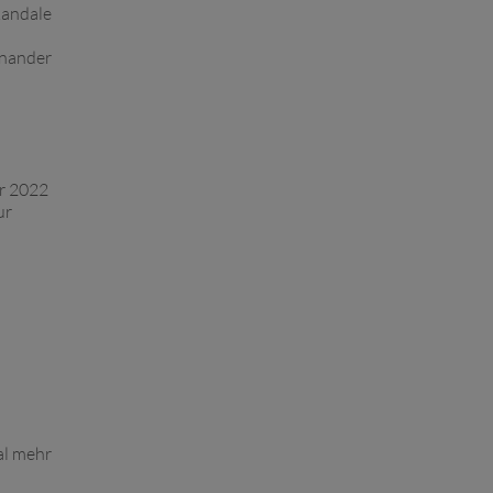
kandale
inander
ar 2022
ur
al mehr