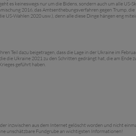
 geht es keineswegs nur um die Bidens, sondern auch um alle US-S
einmischung 2016, das Amtsenthebungsverfahren gegen Trump, die
die US-Wahlen 2020 usw.), denn alle diese Dinge hängen eng mite
hren Teil dazu beigetragen, dass die Lage in der Ukraine im Febru
, die die Ukraine 2021 zu den Schritten gedrängt hat, die am Ende z
rieges geführt haben.
eider inzwischen aus dem Internet gelöscht worden und nicht einm
h eine unschätzbare Fundgrube an wichtigsten Informationen!