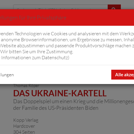
llungen für Ihre Privatsphäre
Erweiterte Suche
enden Technologien wie Cookies und analysieren mit dem Werkz
anonyme Browserinformationen, um Ergebnisse zu messen, Inhal
iftyfifty
Hörbücher
Komplizen
Ov
 Website abzustimmen und passende Produktvorschläge machen 
Wir bitten Sie um Ihre Zustimmung.
 Informationen zum Datenschutz
)
llungen
Alle akze
Thomas Röper
DAS UKRAINE-KARTELL
Das Doppelspiel um einen Krieg und die Millionenges
der Familie des US-Präsidenten Biden
Kopp Verlag
Hardcover
304 Seiten