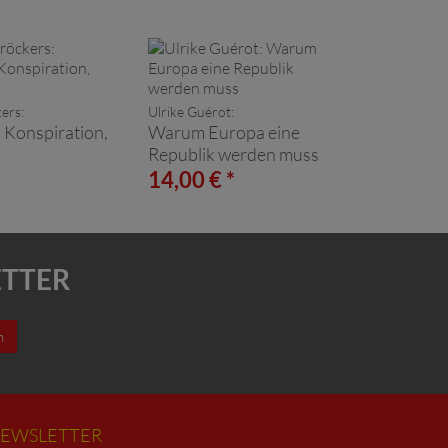
ers:
Ulrike Guérot:
, Konspiration,
Warum Europa eine
Republik werden muss
*
14,00 € *
ETTER
n
EWSLETTER