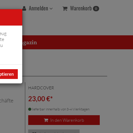
Warenkorb
Anmelden
0
eug
te
erton Magazin
zu
ptieren
HARDCOVER
23,00 €*
chäfte
lieferbar innerhalb von 3-4 Werktagen
In den Warenkorb