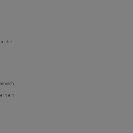
in der
ainisch,
 in ein