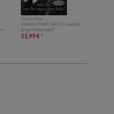
Thomas Röper:
Vladimir Putin: Seht Ihr, was Ihr
im
angerichtet habt?
21,99 € *