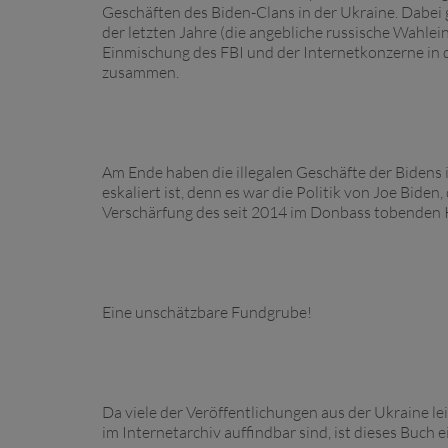
Geschäften des Biden-Clans in der Ukraine. Dabei
der letzten Jahre (die angebliche russische Wahl
Einmischung des FBI und der Internetkonzerne in 
zusammen.
Am Ende haben die illegalen Geschäfte der Bidens i
eskaliert ist, denn es war die Politik von Joe Biden
Verschärfung des seit 2014 im Donbass tobenden K
Eine unschätzbare Fundgrube!
Da viele der Veröffentlichungen aus der Ukraine l
im Internetarchiv auffindbar sind, ist dieses Buc