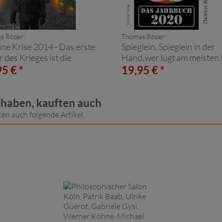
s Röper:
Thomas Röper:
ne Krise 2014 - Das erste
Spieglein, Spieglein in der
 des Krieges ist die
Hand,wer lügt am meisten 
heit
ganzen Land?
5 € *
19,95 € *
t haben, kauften auch
ten auch folgende Artikel.