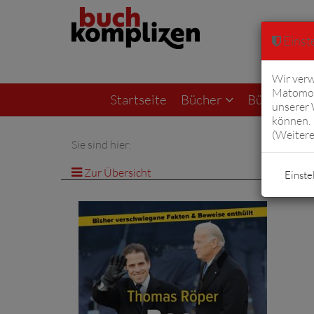
Einste
Wir verw
Matomo 
Startseite
Bücher
Bücher von F
unserer
können. 
(
Weitere
Sie sind hier:
Zur Übersicht
Einste