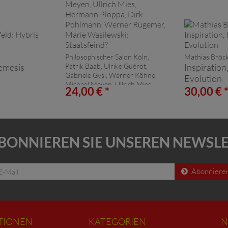
Philosophischer Salon Köln,
Mathias Bröck
emesis
Patrik Baab, Ulrike Guérot,
Inspiration
Gabriele Gysi, Werner Köhne,
Evolution
Michael Meyen, Ullrich Mies,
24,00 € *
30,00 € 
Hermann Ploppa, Dirk
Pohlmann, Werner Rügemer,
Marie Wasilewski:
Staatsfeind?
BONNIEREN SIE UNSEREN NEWSL
Abonniere
TIONEN
KATEGORIEN
N