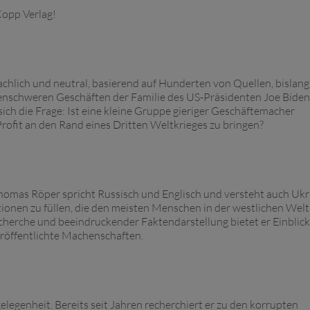
Kopp Verlag!
chlich und neutral, basierend auf Hunderten von Quellen, bislang
nschweren Geschäften der Familie des US-Präsidenten Joe Biden 
 sich die Frage: Ist eine kleine Gruppe gieriger Geschäftemacher
Profit an den Rand eines Dritten Weltkrieges zu bringen?
homas Röper spricht Russisch und Englisch und versteht auch Ukr
ationen zu füllen, die den meisten Menschen in der westlichen Welt
cherche und beeindruckender Faktendarstellung bietet er Einblicke
eröffentlichte Machenschaften.
legenheit. Bereits seit Jahren recherchiert er zu den korrupten