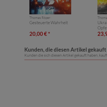
Thomas Röper:
Thoma
Gesteuerte Wahrheit
Ukrai
Opfer
Wahr
20,00 € *
23,9
Kunden, die diesen Artikel gekauf
Kunden die sich diesen Artikel gekauft haben, kauf