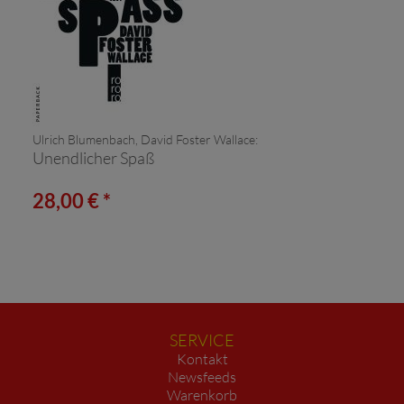
Ulrich Blumenbach, David Foster Wallace:
Unendlicher Spaß
28,00 € *
SERVICE
Kontakt
Newsfeeds
Warenkorb