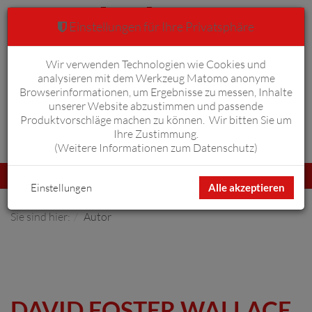
Einstellungen für Ihre Privatsphäre
Wir verwenden Technologien wie Cookies und
Warenkorb
Anmelden
0
analysieren mit dem Werkzeug Matomo anonyme
Browserinformationen, um Ergebnisse zu messen, Inhalte
unserer Website abzustimmen und passende
Produktvorschläge machen zu können. Wir bitten Sie um
Ihre Zustimmung.
Erweiterte Suche
(
Weitere Informationen zum Datenschutz
)
Navigation
Menü
umschalten
Einstellungen
Alle akzeptieren
Sie sind hier:
Autor
DAVID FOSTER WALLACE