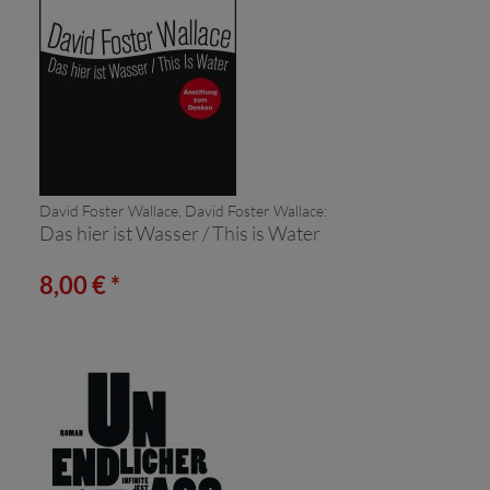
David Foster Wallace, David Foster Wallace:
Das hier ist Wasser / This is Water
8,00 € *