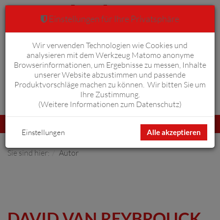
Einstellungen für Ihre Privatsphäre
Wir verwenden Technologien wie Cookies und
Warenkorb
Anmelden
0
analysieren mit dem Werkzeug Matomo anonyme
Browserinformationen, um Ergebnisse zu messen, Inhalte
unserer Website abzustimmen und passende
Produktvorschläge machen zu können. Wir bitten Sie um
Ihre Zustimmung.
Erweiterte Suche
(
Weitere Informationen zum Datenschutz
)
Navigation
Menü
umschalten
Einstellungen
Alle akzeptieren
Sie sind hier:
Autor
DAVID VAN REYBROUCK