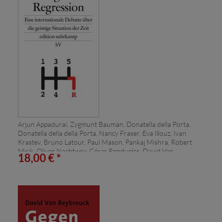
Arjun Appadurai, Zygmunt Bauman, Donatella della Porta,
Donatella della della Porta, Nancy Fraser, Eva Illouz, Ivan
Krastev, Bruno Latour, Paul Mason, Pankaj Mishra, Robert
Misik, Oliver Nachtwey, César Rendueles, David Van
18,00 € *
Reybrouck, Wolfgang Streeck, David Van Reybrouck, David
Van Van Reybrouck, Slavoj Žižek, Heinrich Geiselberger:
Die große Regression