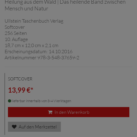
Heilung aus dem Wald | Das heilende Band zwischen
Mensch und Natur
Ullstein Taschenbuch Verlag
Softcover
256 Seiten
10. Auflage
18,7 cm x 12,0 cm x 2,1 cm
Erscheinungsdatum: 14.10.2016
Artikelnummer 978-3-548-37659-2
SOFTCOVER
13,99 €*
lieferbar innerhalb von 3-4 Werktagen
In den Warenkorb
Auf den Merkzettel