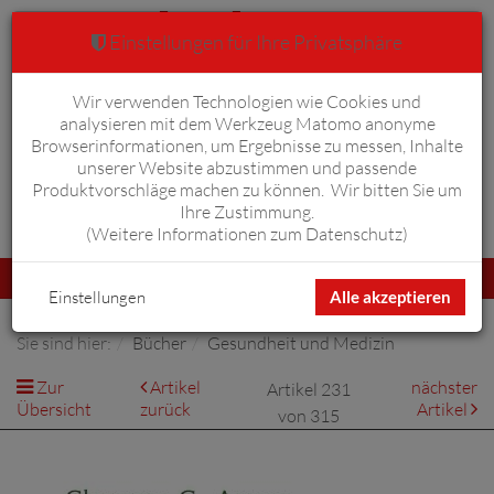
Einstellungen für Ihre Privatsphäre
Wir verwenden Technologien wie Cookies und
Warenkorb
Anmelden
0
analysieren mit dem Werkzeug Matomo anonyme
Browserinformationen, um Ergebnisse zu messen, Inhalte
unserer Website abzustimmen und passende
Produktvorschläge machen zu können. Wir bitten Sie um
Ihre Zustimmung.
Erweiterte Suche
(
Weitere Informationen zum Datenschutz
)
Navigation
Menü
umschalten
Einstellungen
Alle akzeptieren
Sie sind hier:
Bücher
Gesundheit und Medizin
Zur
Artikel
nächster
Artikel 231
Übersicht
zurück
Artikel
von 315