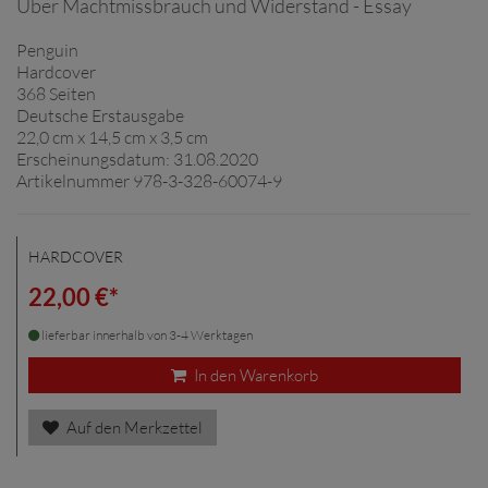
Über Machtmissbrauch und Widerstand - Essay
Penguin
Hardcover
368 Seiten
Deutsche Erstausgabe
22,0 cm x 14,5 cm x 3,5 cm
Erscheinungsdatum: 31.08.2020
Artikelnummer 978-3-328-60074-9
HARDCOVER
22,00 €*
lieferbar innerhalb von 3-4 Werktagen
In den Warenkorb
Auf den Merkzettel