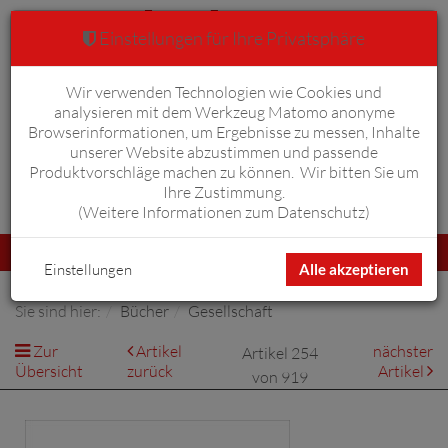
Einstellungen für Ihre Privatsphäre
Wir verwenden Technologien wie Cookies und
Warenkorb
Anmelden
0
analysieren mit dem Werkzeug Matomo anonyme
Browserinformationen, um Ergebnisse zu messen, Inhalte
unserer Website abzustimmen und passende
Produktvorschläge machen zu können. Wir bitten Sie um
Ihre Zustimmung.
Erweiterte Suche
(
Weitere Informationen zum Datenschutz
)
Navigation
Menü
umschalten
Einstellungen
Alle akzeptieren
Sie sind hier:
Bücher
Gesellschaft
Zur
Artikel
nächster
Artikel 254
Übersicht
zurück
Artikel
von 919