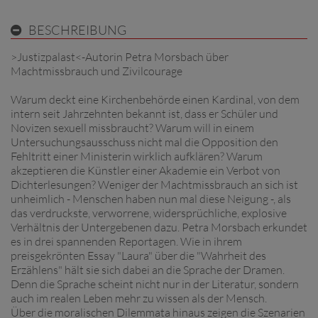
BESCHREIBUNG
>Justizpalast<-Autorin Petra Morsbach über
Machtmissbrauch und Zivilcourage
Warum deckt eine Kirchenbehörde einen Kardinal, von dem
intern seit Jahrzehnten bekannt ist, dass er Schüler und
Novizen sexuell missbraucht? Warum will in einem
Untersuchungsausschuss nicht mal die Opposition den
Fehltritt einer Ministerin wirklich aufklären? Warum
akzeptieren die Künstler einer Akademie ein Verbot von
Dichterlesungen? Weniger der Machtmissbrauch an sich ist
unheimlich - Menschen haben nun mal diese Neigung -, als
das verdruckste, verworrene, widersprüchliche, explosive
Verhältnis der Untergebenen dazu. Petra Morsbach erkundet
es in drei spannenden Reportagen. Wie in ihrem
preisgekrönten Essay "Laura" über die "Wahrheit des
Erzählens" hält sie sich dabei an die Sprache der Dramen.
Denn die Sprache scheint nicht nur in der Literatur, sondern
auch im realen Leben mehr zu wissen als der Mensch.
Über die moralischen Dilemmata hinaus zeigen die Szenarien