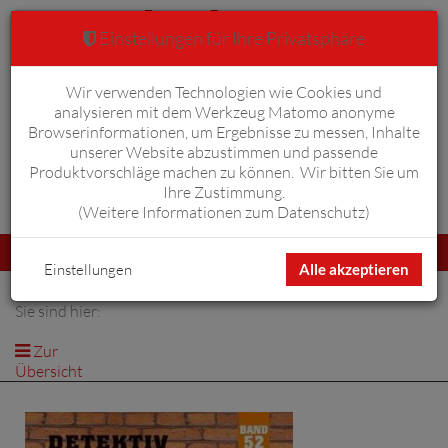
Einstellungen für Ihre Privatsphäre
Wir verwenden Technologien wie Cookies und
Warenkorb
Anmelden
0
analysieren mit dem Werkzeug Matomo anonyme
Browserinformationen, um Ergebnisse zu messen, Inhalte
unserer Website abzustimmen und passende
Produktvorschläge machen zu können. Wir bitten Sie um
Ihre Zustimmung.
Erweiterte Suche
(
Weitere Informationen zum Datenschutz
)
Navigation
Menü
umschalten
Einstellungen
Alle akzeptieren
Sie sind hier:
Zur
Übersicht