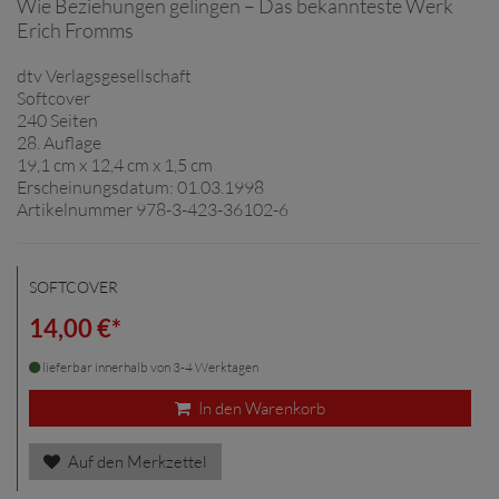
Wie Beziehungen gelingen – Das bekannteste Werk
Erich Fromms
dtv Verlagsgesellschaft
Softcover
240 Seiten
28. Auflage
19,1 cm x 12,4 cm x 1,5 cm
Erscheinungsdatum: 01.03.1998
Artikelnummer 978-3-423-36102-6
SOFTCOVER
14,00 €*
lieferbar innerhalb von 3-4 Werktagen
In den Warenkorb
Auf den Merkzettel