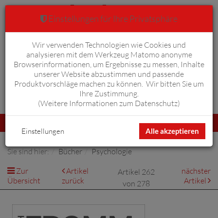
Einstellungen für Ihre Privatsphäre
Wir verwenden Technologien wie Cookies und
Warenkorb
Anmelden
0
analysieren mit dem Werkzeug Matomo anonyme
Browserinformationen, um Ergebnisse zu messen, Inhalte
unserer Website abzustimmen und passende
Produktvorschläge machen zu können. Wir bitten Sie um
Ihre Zustimmung.
Erweiterte Suche
(
Weitere Informationen zum Datenschutz
)
Navigation
Menü
umschalten
Einstellungen
Alle akzeptieren
Sie sind hier:
Bücher
Psychologie
Zur
Artikel
nächster
Artikel 262
Übersicht
zurück
Artikel
von 278