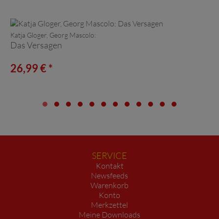
Katja Gloger, Georg Mascolo:
Das Versagen
26,99 € *
SERVICE
Kontakt
Newsfeeds
Warenkorb
Konto
Merkzettel
Meine Downloads