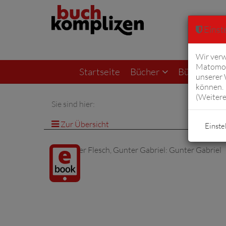
Einste
Wir verw
Matomo 
Startseite
Bücher
Bücher von F
unserer
können. 
(
Weitere
Sie sind hier:
Zur Übersicht
Einste
Digitalprodukt
/ E-Book