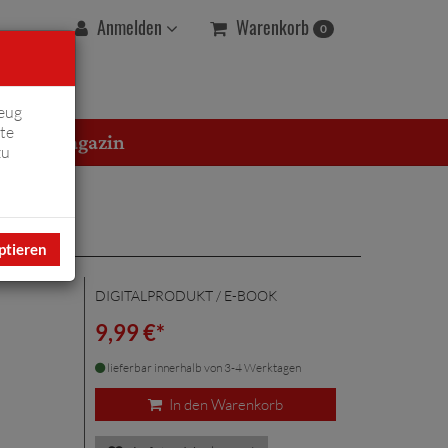
Warenkorb
Anmelden
0
eug
te
erton Magazin
zu
ptieren
DIGITALPRODUKT / E-BOOK
9,99 €*
lieferbar innerhalb von 3-4 Werktagen
In den Warenkorb