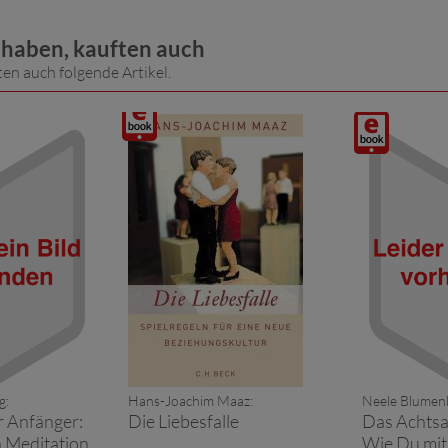
t haben, kauften auch
ten auch folgende Artikel.
Digitalprodukt
Digitalproduk
/ E-
/ E-
Book
Book
g:
Hans-Joachim Maaz:
Neele Blumen
r Anfänger:
Die Liebesfalle
Das Achtsa
 Meditation
Wie Du mit