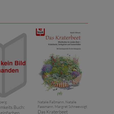
Digitalprodukt
t
/ E-
Book
berg:
Natalie Faßmann, Natalie
mkeits Buch:
Fassmann, Margret Schneevoigt:
Das Kraterbeet
 einfachen