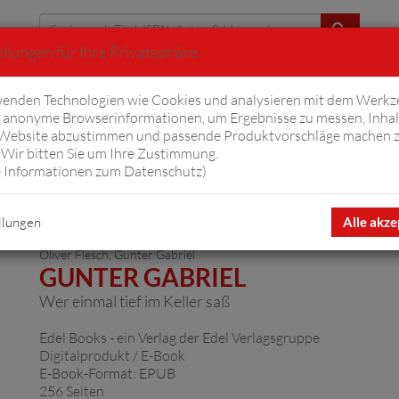
llungen für Ihre Privatsphäre
Erweiterte Suche
enden Technologien wie Cookies und analysieren mit dem Werkz
anonyme Browserinformationen, um Ergebnisse zu messen, Inhal
iftyfifty
Hörbücher
Komplizen
Ov
 Website abzustimmen und passende Produktvorschläge machen 
Wir bitten Sie um Ihre Zustimmung.
 Informationen zum Datenschutz
)
llungen
Alle akze
Oliver Flesch
,
Gunter Gabriel
GUNTER GABRIEL
Wer einmal tief im Keller saß
Edel Books - ein Verlag der Edel Verlagsgruppe
Digitalprodukt / E-Book
E-Book-Format: EPUB
256 Seiten