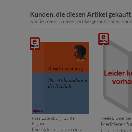
Kunden, die diesen Artikel gekauf
Kunden die sich diesen Artikel gekauft haben, kauf
Digitalprodukt
Digitalprodukt
/ E-
/ E-
Book
Book
Rosa Luxemburg, Günter
Neele Blumenber
Regneri:
Meditieren fü
Die Akkumulation des
Gesund durch