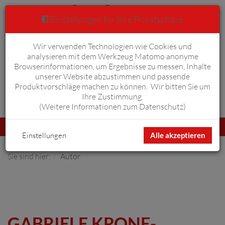
Einstellungen für Ihre Privatsphäre
Wir verwenden Technologien wie Cookies und
Warenkorb
Anmelden
0
analysieren mit dem Werkzeug Matomo anonyme
Browserinformationen, um Ergebnisse zu messen, Inhalte
unserer Website abzustimmen und passende
Produktvorschläge machen zu können. Wir bitten Sie um
Ihre Zustimmung.
Erweiterte Suche
(
Weitere Informationen zum Datenschutz
)
Navigation
Menü
umschalten
Einstellungen
Alle akzeptieren
Sie sind hier:
Autor
GABRIELE KRONE-