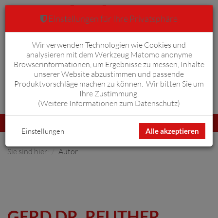
Einstellungen für Ihre Privatsphäre
Wir verwenden Technologien wie Cookies und
Warenkorb
Anmelden
0
analysieren mit dem Werkzeug Matomo anonyme
Browserinformationen, um Ergebnisse zu messen, Inhalte
unserer Website abzustimmen und passende
Produktvorschläge machen zu können. Wir bitten Sie um
Ihre Zustimmung.
Erweiterte Suche
(
Weitere Informationen zum Datenschutz
)
Navigation
Menü
umschalten
Einstellungen
Alle akzeptieren
Sie sind hier:
Autor
GERD DR. REUTHER