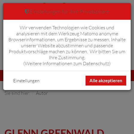
Einstellungen für Ihre Privatsphäre
Wir verwenden Technologien wie Cookies und
Warenkorb
Anmelden
0
analysieren mit dem Werkzeug Matomo anonyme
Browserinformationen, um Ergebnisse zu messen, Inhalte
unserer Website abzustimmen und passende
Produktvorschläge machen zu können. Wir bitten Sie um
Ihre Zustimmung.
Erweiterte Suche
(
Weitere Informationen zum Datenschutz
)
Navigation
Menü
umschalten
Einstellungen
Alle akzeptieren
Sie sind hier:
Autor
GLENN GREENWALD