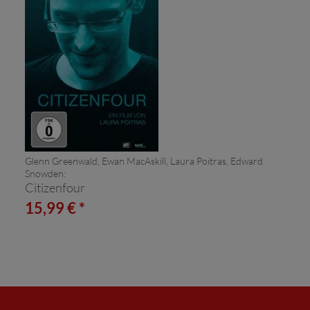
Glenn Greenwald, Ewan MacAskill, Laura Poitras, Edward
Snowden:
Citizenfour
15,99 € *