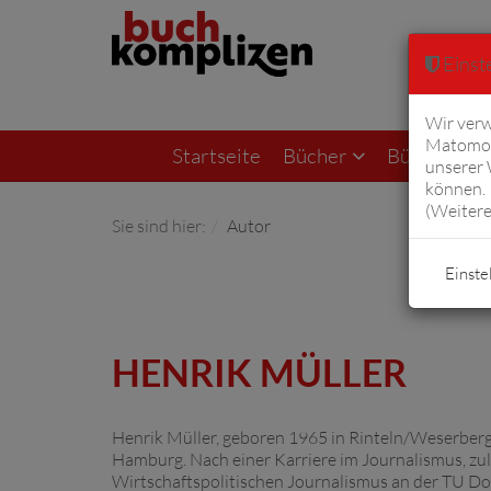
Einste
Wir verw
Matomo 
Startseite
Bücher
Bücher von F
unserer
können. 
(
Weitere
Sie sind hier:
Autor
Einste
HENRIK MÜLLER
Henrik Müller, geboren 1965 in Rinteln/Weserbergl
Hamburg. Nach einer Karriere im Journalismus, zule
Wirtschaftspolitischen Journalismus an der TU Do