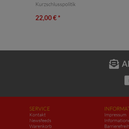
Kurzschlusspolitik
22,00 € *
A
SERVICE
INFORMA
Kontakt
Impressum
Newsfeeds
Information
Warenkorb
Barrierefrei