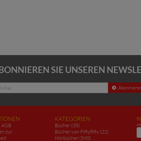
BONNIEREN SIE UNSEREN NEWSL
Abonniere
TIONEN
KATEGORIEN
N
AGB
Bücher (35)
Ab
N
en zur
Bücher von Fiftyfifty (22)
heit
Hörbücher (590)