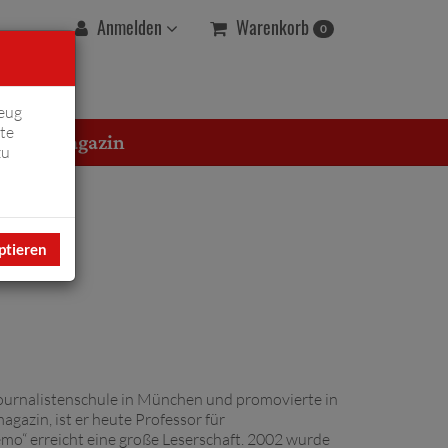
Warenkorb
Anmelden
0
eug
te
erton Magazin
zu
ptieren
 Journalistenschule in München und promovierte in
gazin, ist er heute Professor für
o“ erreicht eine große Leserschaft. 2002 wurde