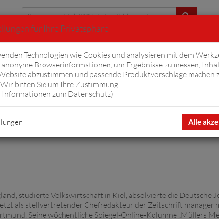
llungen für Ihre Privatsphäre
Erweiterte Suche
enden Technologien wie Cookies und analysieren mit dem Werkz
anonyme Browserinformationen, um Ergebnisse zu messen, Inhal
iftyfifty
Hörbücher
Komplizen
Ov
 Website abzustimmen und passende Produktvorschläge machen 
Wir bitten Sie um Ihre Zustimmung.
 Informationen zum Datenschutz
)
llungen
Alle akze
and, studierte Volkswirtschaft in Kiel, absolvierte die Deutsche
tzt als stellvertretender Chefredakteur der Zeitschrift manager ma
rtmund. Seine wöchentliche Spiegel-Online-Kolumne „Müllers Mem