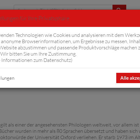
llungen für Ihre Privatsphäre
Erweiterte Suche
enden Technologien wie Cookies und analysieren mit dem Werkz
anonyme Browserinformationen, um Ergebnisse zu messen, Inhal
iftyfifty
Hörbücher
Komplizen
Ov
 Website abzustimmen und passende Produktvorschläge machen 
Wir bitten Sie um Ihre Zustimmung.
 Informationen zum Datenschutz
)
llungen
Alle akze
gilt als einer der angesehensten Philologen weltweit, vor allem is
Bücher wurden in mehr als 80 Sprachen übersetzt und haben sich 
ktorwürde der Universität Oxford verliehen. Er starb 1973 im Al