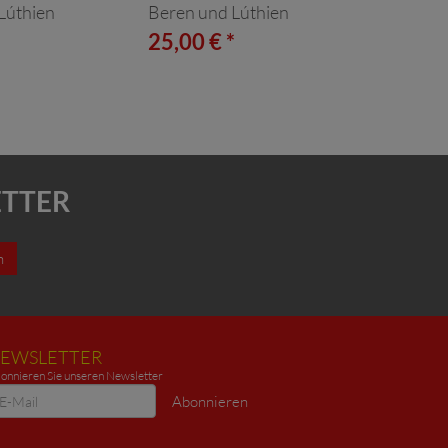
Lúthien
Beren und Lúthien
*
25,00 € *
ETTER
n
EWSLETTER
onnieren Sie unseren Newsletter
ewsletter
Abonnieren