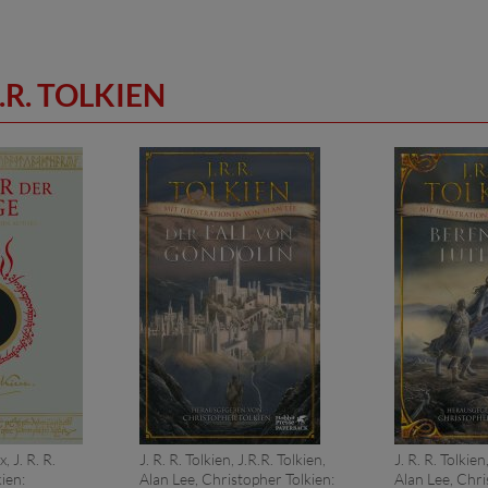
.R. TOLKIEN
 J. R. R.
J. R. R. Tolkien, J.R.R. Tolkien,
J. R. R. Tolkien
kien:
Alan Lee, Christopher Tolkien:
Alan Lee, Chri