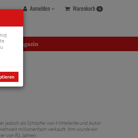
Warenkorb
Anmelden
0
eug
te
erton Magazin
zu
ptieren
t er jedoch als Schöpfer von Mittelerde und Autor
weltweit millionenfach verkauft. Ihm wurde ein
ter von 81 Jahren.