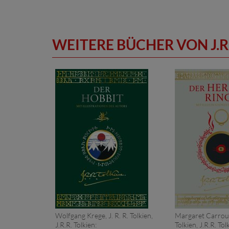
WEITERE BÜCHER VON J.R
Wolfgang Krege, J. R. R. Tolkien,
Margaret Carroux,
J.R.R. Tolkien:
Tolkien, J.R.R. Tol