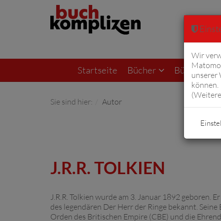
Einste
Wir verw
Matomo 
Startseite
Bücher
Bücher von F
unserer
können. 
(
Weitere
Sie sind hier:
Autor
Einste
J.R.R. TOLKIEN
J.R.R. Tolkien wurde am 3. Januar 1892 geboren. Er 
des legendären Der Herr der Ringe bekannt. Seine 
Orden des Britischen Empire (CBE) und die Ehrendo