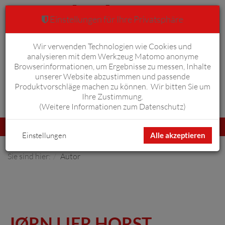
Einstellungen für Ihre Privatsphäre
Wir verwenden Technologien wie Cookies und
Warenkorb
Anmelden
0
analysieren mit dem Werkzeug Matomo anonyme
Browserinformationen, um Ergebnisse zu messen, Inhalte
unserer Website abzustimmen und passende
Produktvorschläge machen zu können. Wir bitten Sie um
Ihre Zustimmung.
Erweiterte Suche
(
Weitere Informationen zum Datenschutz
)
Navigation
Menü
umschalten
Einstellungen
Alle akzeptieren
Sie sind hier:
Autor
JØRN LIER HORST