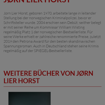
Jørn Lier Horst, geboren 1970, arbeitete lange in leitender
Stellung bei der norwegischen Kriminalpolizei, bevor er
Schriftsteller wurde. 2004 erschien sein Debüt; seither belegt
er mit seiner Reihe um Kommissar William Wisting
regelmäßig Platz 1 der norwegischen Bestsellerliste. Für
seine Werke erhielt er zahlreiche renommierte Preise, zuletzt
2019 den Petrona Award für den besten skandinavischen
Spannungsroman. Auch in Deutschland stehen seine Krimis
regelmäßig auf der SPIEGEL-Bestsellerliste.
WEITERE BÜCHER VON JØRN
LIER HORST