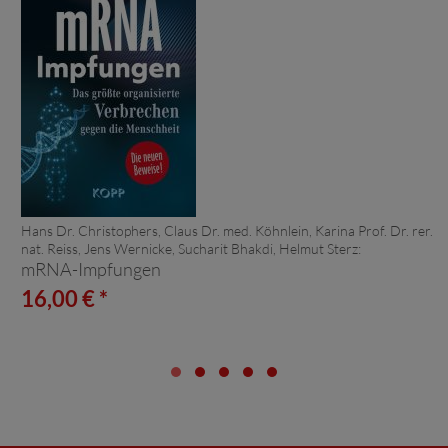
Hans Dr. Christophers, Claus Dr. med. Köhnlein, Karina Prof. Dr. rer.
nat. Reiss, Jens Wernicke, Sucharit Bhakdi, Helmut Sterz:
mRNA-Impfungen
16,00 € *