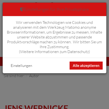
Einstellungen für Ihre Privatsphäre
Wir verwenden Technologien wie Cookies und
Warenkorb
Anmelden
0
analysieren mit dem Werkzeug Matomo anonyme
Browserinformationen, um Ergebnisse zu messen, Inhalte
unserer Website abzustimmen und passende
Produktvorschläge machen zu können. Wir bitten Sie um
Ihre Zustimmung.
Erweiterte Suche
(
Weitere Informationen zum Datenschutz
)
Navigation
Menü
umschalten
Einstellungen
Alle akzeptieren
Sie sind hier:
Autor
JENS WERNICKE