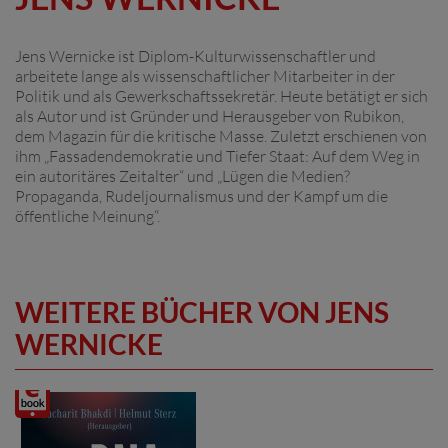
Jens Wernicke ist Diplom-Kulturwissenschaftler und
arbeitete lange als wissenschaftlicher Mitarbeiter in der
Politik und als Gewerkschaftssekretär. Heute betätigt er sich
als Autor und ist Gründer und Herausgeber von Rubikon,
dem Magazin für die kritische Masse. Zuletzt erschienen von
ihm „Fassadendemokratie und Tiefer Staat: Auf dem Weg in
ein autoritäres Zeitalter“ und „Lügen die Medien?
Propaganda, Rudeljournalismus und der Kampf um die
öffentliche Meinung“.
WEITERE BÜCHER VON JENS
WERNICKE
Digitalprodukt
/ E-
Book