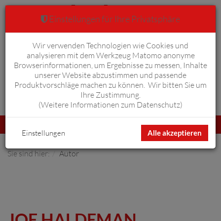
Einstellungen für Ihre Privatsphäre
Wir verwenden Technologien wie Cookies und
Warenkorb
Anmelden
0
analysieren mit dem Werkzeug Matomo anonyme
Browserinformationen, um Ergebnisse zu messen, Inhalte
unserer Website abzustimmen und passende
Produktvorschläge machen zu können. Wir bitten Sie um
Ihre Zustimmung.
Erweiterte Suche
(
Weitere Informationen zum Datenschutz
)
Navigation
Menü
umschalten
Einstellungen
Alle akzeptieren
Sie sind hier:
Autor
JOE HALDEMAN