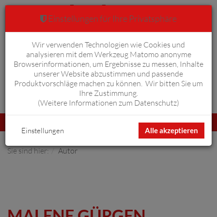
Einstellungen für Ihre Privatsphäre
Wir verwenden Technologien wie Cookies und
Warenkorb
Anmelden
0
analysieren mit dem Werkzeug Matomo anonyme
Browserinformationen, um Ergebnisse zu messen, Inhalte
unserer Website abzustimmen und passende
Produktvorschläge machen zu können. Wir bitten Sie um
Ihre Zustimmung.
Erweiterte Suche
(
Weitere Informationen zum Datenschutz
)
Navigation
Menü
umschalten
Einstellungen
Alle akzeptieren
Sie sind hier:
Autor
MALENE GÜRGEN