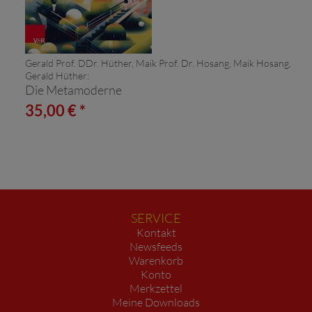
Gerald Prof. DDr. Hüther, Maik Prof. Dr. Hosang, Maik Hosang,
Gerald Hüther:
Die Metamoderne
35,00 € *
SERVICE
Kontakt
Newsfeeds
Warenkorb
Konto
Merkzettel
Meine Downloads