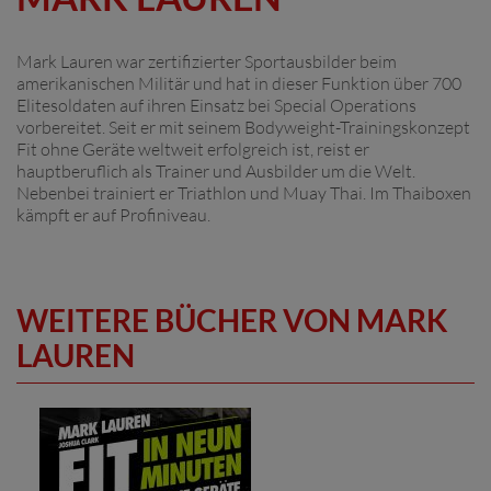
Mark Lauren war zertifizierter Sportausbilder beim
amerikanischen Militär und hat in dieser Funktion über 700
Elitesoldaten auf ihren Einsatz bei Special Operations
vorbereitet. Seit er mit seinem Bodyweight-Trainingskonzept
Fit ohne Geräte weltweit erfolgreich ist, reist er
hauptberuflich als Trainer und Ausbilder um die Welt.
Nebenbei trainiert er Triathlon und Muay Thai. Im Thaiboxen
kämpft er auf Profiniveau.
WEITERE BÜCHER VON MARK
LAUREN