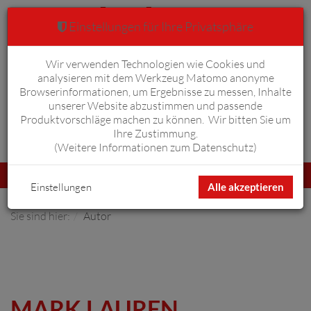
Einstellungen für Ihre Privatsphäre
Wir verwenden Technologien wie Cookies und
Warenkorb
Anmelden
0
analysieren mit dem Werkzeug Matomo anonyme
Browserinformationen, um Ergebnisse zu messen, Inhalte
unserer Website abzustimmen und passende
Produktvorschläge machen zu können. Wir bitten Sie um
Ihre Zustimmung.
Erweiterte Suche
(
Weitere Informationen zum Datenschutz
)
Navigation
Menü
umschalten
Einstellungen
Alle akzeptieren
Sie sind hier:
Autor
MARK LAUREN