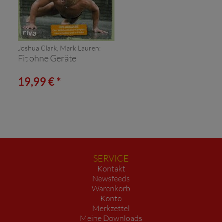
Joshua Clark, Mark Lauren:
Fit ohne Geräte
19,99 € *
SERVICE
Kontakt
Newsfeeds
Warenkorb
Konto
Merkzettel
Meine Downloads