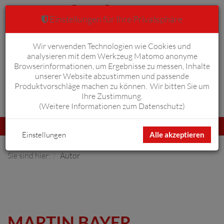
Einstellungen für Ihre Privatsphäre
Wir verwenden Technologien wie Cookies und
Warenkorb
Anmelden
0
analysieren mit dem Werkzeug Matomo anonyme
Browserinformationen, um Ergebnisse zu messen, Inhalte
unserer Website abzustimmen und passende
Produktvorschläge machen zu können. Wir bitten Sie um
Ihre Zustimmung.
Erweiterte Suche
(
Weitere Informationen zum Datenschutz
)
Navigation
Menü
umschalten
Einstellungen
Alle akzeptieren
Sie sind hier:
Autor
MARTIN BAYER