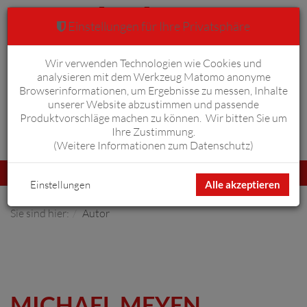
Einstellungen für Ihre Privatsphäre
Wir verwenden Technologien wie Cookies und
Warenkorb
Anmelden
0
analysieren mit dem Werkzeug Matomo anonyme
Browserinformationen, um Ergebnisse zu messen, Inhalte
unserer Website abzustimmen und passende
Produktvorschläge machen zu können. Wir bitten Sie um
Ihre Zustimmung.
Erweiterte Suche
(
Weitere Informationen zum Datenschutz
)
Navigation
Menü
umschalten
Einstellungen
Alle akzeptieren
Sie sind hier:
Autor
MICHAEL MEYEN