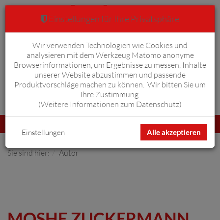
Einstellungen für Ihre Privatsphäre
Wir verwenden Technologien wie Cookies und
Warenkorb
Anmelden
0
analysieren mit dem Werkzeug Matomo anonyme
Browserinformationen, um Ergebnisse zu messen, Inhalte
unserer Website abzustimmen und passende
Produktvorschläge machen zu können. Wir bitten Sie um
Ihre Zustimmung.
Erweiterte Suche
(
Weitere Informationen zum Datenschutz
)
Navigation
Menü
umschalten
Einstellungen
Alle akzeptieren
Sie sind hier:
Autor
MOSHE ZUCKERMANN