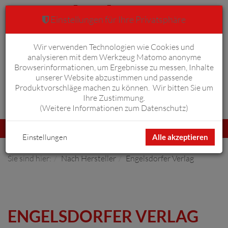
Einstellungen für Ihre Privatsphäre
Wir verwenden Technologien wie Cookies und
Warenkorb
Anmelden
0
analysieren mit dem Werkzeug Matomo anonyme
Browserinformationen, um Ergebnisse zu messen, Inhalte
unserer Website abzustimmen und passende
Produktvorschläge machen zu können. Wir bitten Sie um
Ihre Zustimmung.
Erweiterte Suche
(
Weitere Informationen zum Datenschutz
)
Navigation
Menü
umschalten
Einstellungen
Alle akzeptieren
Sie sind hier:
Nach Hersteller
Engelsdorfer Verlag
ENGELSDORFER VERLAG