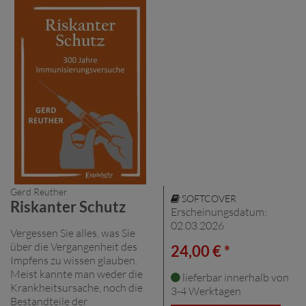
Gerd Reuther
SOFTCOVER
Riskanter Schutz
Erscheinungsdatum:
02.03.2026
Vergessen Sie alles, was Sie
über die Vergangenheit des
24,00 € *
Impfens zu wissen glauben.
Meist kannte man weder die
lieferbar innerhalb von
Krankheitsursache, noch die
3-4 Werktagen
Bestandteile der