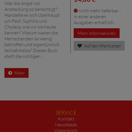
War die Angst vor
Ansteckung so berechtigt?
nicht mehr lieferbar -
Handelte es sich überhaupt
in einer anderen
um Pest, Syphilis und
Ausgaben erhältlich
Cholera, wie wir sie heute
kennen? Warum waren die
Mehr Informationen
Herrschenden so wenig
betroffen und eigentümlich
Auf den Merkzettel
teilnahmslos? Dieses Buch
stellt die richtigen ...
Mehr
SERVICE
Kontakt
Newsfeeds
Warenkorb