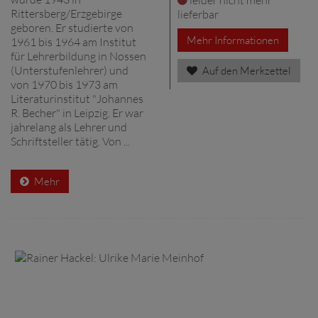
Rittersberg/Erzgebirge
lieferbar
geboren. Er studierte von
Mehr Informationen
1961 bis 1964 am Institut
für Lehrerbildung in Nossen
(Unterstufenlehrer) und
Auf den Merkzettel
von 1970 bis 1973 am
Literaturinstitut "Johannes
R. Becher" in Leipzig. Er war
jahrelang als Lehrer und
Schriftsteller tätig. Von ...
Mehr