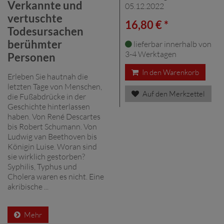
Verkannte und
05.12.2022
vertuschte
16,80 € *
Todesursachen
berühmter
lieferbar innerhalb von
3-4 Werktagen
Personen
In den Warenkorb
Erleben Sie hautnah die
letzten Tage von Menschen,
Auf den Merkzettel
die Fußabdrücke in der
Geschichte hinterlassen
haben. Von René Descartes
bis Robert Schumann. Von
Ludwig van Beethoven bis
Königin Luise. Woran sind
sie wirklich gestorben?
Syphilis, Typhus und
Cholera waren es nicht. Eine
akribische ...
Mehr