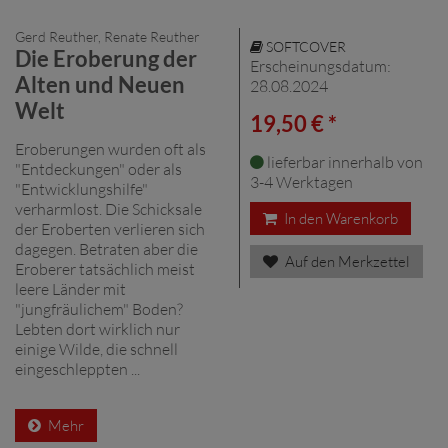
Gerd Reuther, Renate Reuther
SOFTCOVER
Die Eroberung der
Erscheinungsdatum:
Alten und Neuen
28.08.2024
Welt
19,50 € *
Eroberungen wurden oft als
lieferbar innerhalb von
"Entdeckungen" oder als
3-4 Werktagen
"Entwicklungshilfe"
verharmlost. Die Schicksale
In den Warenkorb
der Eroberten verlieren sich
dagegen. Betraten aber die
Auf den Merkzettel
Eroberer tatsächlich meist
leere Länder mit
"jungfräulichem" Boden?
Lebten dort wirklich nur
einige Wilde, die schnell
eingeschleppten ...
Mehr