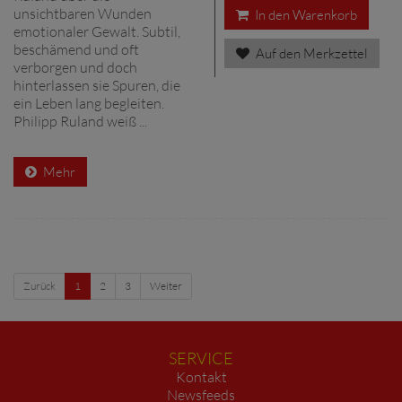
unsichtbaren Wunden
In den Warenkorb
emotionaler Gewalt. Subtil,
beschämend und oft
Auf den Merkzettel
verborgen und doch
hinterlassen sie Spuren, die
ein Leben lang begleiten.
Philipp Ruland weiß ...
Mehr
Zurück
1
2
3
Weiter
SERVICE
Kontakt
Newsfeeds