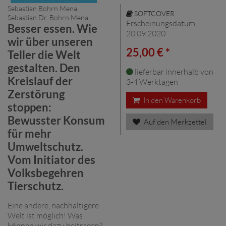
Sebastian Bohrn Mena,
SOFTCOVER
Sebastian Dr. Bohrn Mena
Erscheinungsdatum:
Besser essen. Wie
20.09.2020
wir über unseren
25,00 € *
Teller die Welt
gestalten. Den
lieferbar innerhalb von
Kreislauf der
3-4 Werktagen
Zerstörung
In den Warenkorb
stoppen:
Bewusster Konsum
Auf den Merkzettel
für mehr
Umweltschutz.
Vom Initiator des
Volksbegehren
Tierschutz.
Eine andere, nachhaltigere
Welt ist möglich! Was
können wir dazu beitragen?