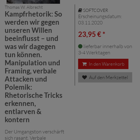
Thomas W. Albrecht
SOFTCOVER
Kampfrhetorik: So
Erscheinungsdatum:
werden wir gegen
03.11.2020
unseren Willen
23,95 € *
beeinflusst – und
was wir dagegen
lieferbar innerhalb von
3-4 Werktagen
tun können.
Manipulation und
In den Warenkorb
Framing, verbale
Auf den Merkzettel
Attacken und
Polemik:
Rhetorische Tricks
erkennen,
entlarven &
kontern
Der Umgangston verschärft
sich rasant. Verbale