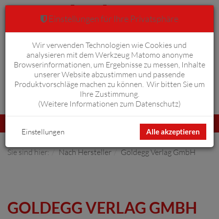
Einstellungen für Ihre Privatsphäre
Wir verwenden Technologien wie Cookies und
Warenkorb
Anmelden
0
analysieren mit dem Werkzeug Matomo anonyme
Browserinformationen, um Ergebnisse zu messen, Inhalte
unserer Website abzustimmen und passende
Produktvorschläge machen zu können. Wir bitten Sie um
Ihre Zustimmung.
Erweiterte Suche
(
Weitere Informationen zum Datenschutz
)
Navigation
Menü
umschalten
Einstellungen
Alle akzeptieren
Sie sind hier:
Nach Hersteller
Goldegg Verlag GmbH
GOLDEGG VERLAG GMBH