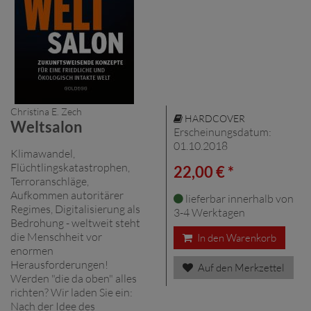
Christina E. Zech
HARDCOVER
Weltsalon
Erscheinungsdatum:
01.10.2018
Klimawandel,
Flüchtlingskatastrophen,
22,00 € *
Terroranschläge,
Aufkommen autoritärer
lieferbar innerhalb von
Regimes, Digitalisierung als
3-4 Werktagen
Bedrohung - weltweit steht
die Menschheit vor
In den Warenkorb
enormen
Herausforderungen!
Auf den Merkzettel
Werden "die da oben" alles
richten? Wir laden Sie ein:
Nach der Idee des