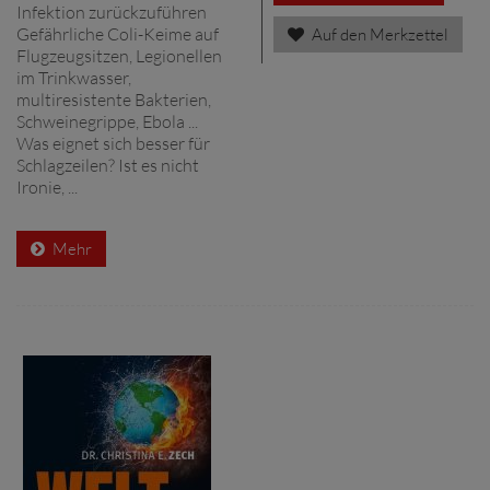
Infektion zurückzuführen
Gefährliche Coli-Keime auf
Auf den Merkzettel
Flugzeugsitzen, Legionellen
im Trinkwasser,
multiresistente Bakterien,
Schweinegrippe, Ebola ...
Was eignet sich besser für
Schlagzeilen? Ist es nicht
Ironie, ...
Mehr