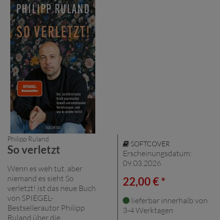
Philipp Ruland
SOFTCOVER
So verletzt
Erscheinungsdatum:
09.03.2026
Wenn es weh tut, aber
niemand es sieht So
22,00 € *
verletzt! ist das neue Buch
von SPIEGEL-
lieferbar innerhalb von
Bestsellerautor Philipp
3-4 Werktagen
Ruland über die