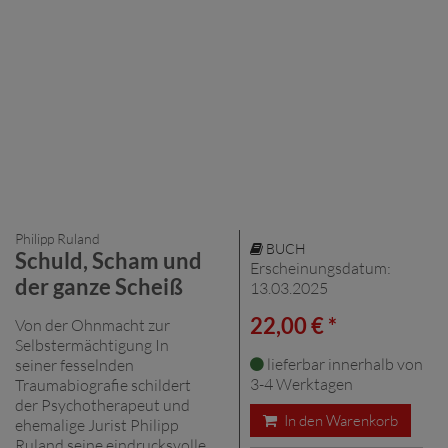
Philipp Ruland
BUCH
Schuld, Scham und
Erscheinungsdatum:
der ganze Scheiß
13.03.2025
22,00 € *
Von der Ohnmacht zur
Selbstermächtigung In
lieferbar innerhalb von
seiner fesselnden
3-4 Werktagen
Traumabiografie schildert
der Psychotherapeut und
In den Warenkorb
ehemalige Jurist Philipp
Ruland seine eindrucksvolle