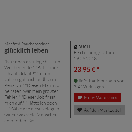
Manfred Rauchensteiner
BUCH
glücklich leben
Erscheinungsdatum:
19.06.2018
"Nur noch drei Tage bis zum
Wochenende!" "Bald fahre
23,95 € *
ich auf Urlaub!" "In fünf
Jahren gehe ich endlich in
lieferbar innerhalb von
Pension!" "Diesen Mann zu
3-4 Werktagen
heiraten, war mein größter
Fehler!" "Dieser Job frisst
In den Warenkorb
mich auf!" "Hätte ich doch
...!" Sätze wie diese spiegeln
Auf den Merkzettel
wider, was viele Menschen
empfinden: Sie ...