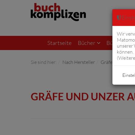
Einste
Wir verw
Matomo 
Startseite
Bücher
Bücher von F
unserer
können. 
(
Weitere
Sie sind hier:
Nach Hersteller
Gräfe und Unzer
Einste
GRÄFE UND UNZER 