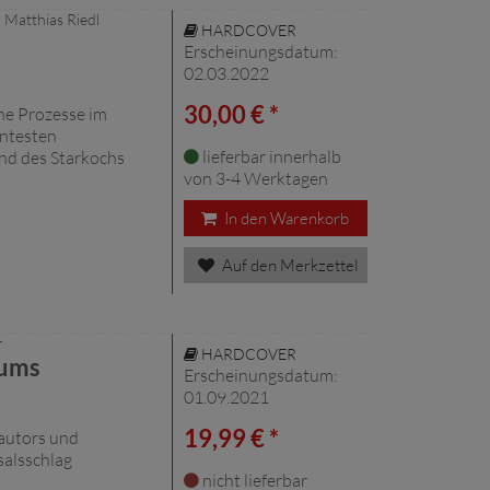
, Matthias Riedl
HARDCOVER
Erscheinungsdatum:
02.03.2022
30,00 € *
he Prozesse im
nntesten
lieferbar innerhalb
nd des Starkochs
von 3-4 Werktagen
In den Warenkorb
Auf den Merkzettel
r
HARDCOVER
sums
Erscheinungsdatum:
01.09.2021
19,99 € *
rautors und
salsschlag
nicht lieferbar