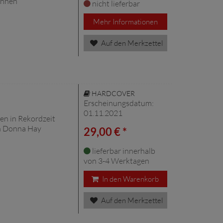
önnen
nicht lieferbar
Mehr Informationen
Auf den Merkzettel
HARDCOVER
Erscheinungsdatum:
01.11.2021
sen in Rekordzeit
in Donna Hay
29,00 € *
lieferbar innerhalb
von 3-4 Werktagen
In den Warenkorb
Auf den Merkzettel