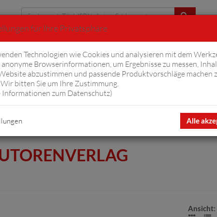
llungen für Ihre Privatsphäre
Erweiterte Suche
enden Technologien wie Cookies und analysieren mit dem Werkz
anonyme Browserinformationen, um Ergebnisse zu messen, Inhal
iftyfifty
Hörbücher
Komplizen
Ov
 Website abzustimmen und passende Produktvorschläge machen 
Wir bitten Sie um Ihre Zustimmung.
 Informationen zum Datenschutz
)
 Autorenverlag
llungen
Alle akze
AUTORENVERLAG
Ansicht: