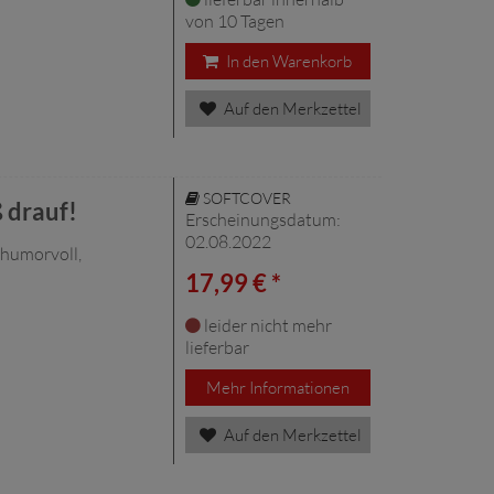
von 10 Tagen
In den Warenkorb
Auf den Merkzettel
SOFTCOVER
 drauf!
Erscheinungsdatum:
02.08.2022
 humorvoll,
17,99 € *
leider nicht mehr
lieferbar
Mehr Informationen
Auf den Merkzettel