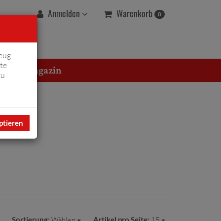
Warenkorb
Anmelden
0
eug
te
erton Magazin
zu
ptieren
Sortierung:
Wählen
Artikel pro Seite:
15