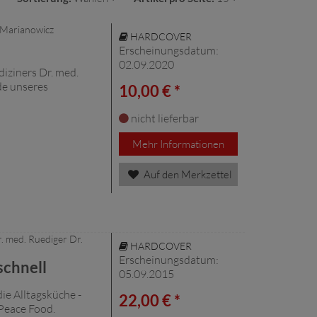
 Marianowicz
HARDCOVER
Erscheinungsdatum:
02.09.2020
iziners Dr. med.
de unseres
10,00 € *
nicht lieferbar
Mehr Informationen
Auf den Merkzettel
. med. Ruediger Dr.
HARDCOVER
Erscheinungsdatum:
schnell
05.09.2015
die Alltagsküche -
22,00 € *
Peace Food.