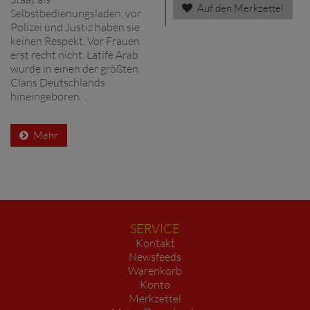
Auf den Merkzettel
Selbstbedienungsladen, vor
Polizei und Justiz haben sie
keinen Respekt. Vor Frauen
erst recht nicht. Latife Arab
wurde in einen der größten
Clans Deutschlands
hineingeboren. ...
Mehr
SERVICE
Kontakt
Newsfeeds
Warenkorb
Konto
Merkzettel