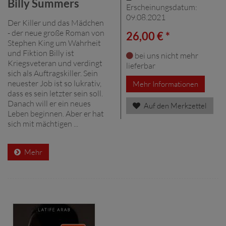
Billy Summers
Erscheinungsdatum:
09.08.2021
Der Killer und das Mädchen
- der neue große Roman von
26,00 € *
Stephen King um Wahrheit
und Fiktion Billy ist
bei uns nicht mehr
Kriegsveteran und verdingt
lieferbar
sich als Auftragskiller. Sein
neuester Job ist so lukrativ,
Mehr Informationen
dass es sein letzter sein soll.
Danach will er ein neues
Auf den Merkzettel
Leben beginnen. Aber er hat
sich mit mächtigen ...
Mehr