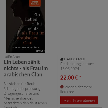
Latife Arab
HARDCOVER
Ein Leben zählt
Erscheinungsdatum:
nichts - als Frau im
13.03.2024
arabischen Clan
22,00 € *
Sie stehen für Raub,
leider nicht mehr
Schutzgelderpressung,
lieferbar
Drogengeschäfte und
Menschenhandel,
Mehr Informationen
betrachten den deutschen
Staat als