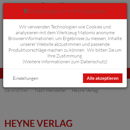
Einstellungen für Ihre Privatsphäre
Wir verwenden Technologien wie Cookies und
Warenkorb
Anmelden
0
analysieren mit dem Werkzeug Matomo anonyme
Browserinformationen, um Ergebnisse zu messen, Inhalte
unserer Website abzustimmen und passende
Produktvorschläge machen zu können. Wir bitten Sie um
Ihre Zustimmung.
Erweiterte Suche
(
Weitere Informationen zum Datenschutz
)
Navigation
Menü
umschalten
Einstellungen
Alle akzeptieren
Sie sind hier:
Nach Hersteller
Heyne Verlag
HEYNE VERLAG