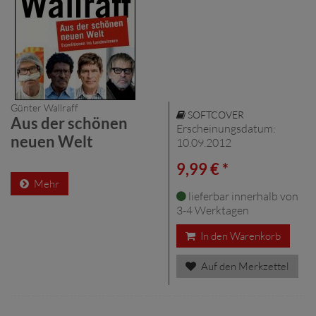
Günter Wallraff
SOFTCOVER
Aus der schönen
Erscheinungsdatum:
neuen Welt
10.09.2012
9,99 € *
Mehr
lieferbar innerhalb von
3-4 Werktagen
In den Warenkorb
Auf den Merkzettel