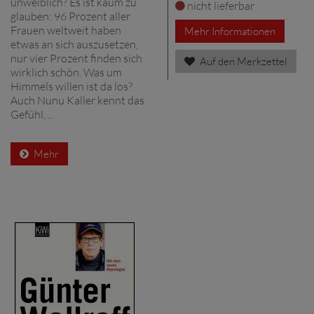
unweiblich? Es ist kaum zu
nicht lieferbar
glauben: 96 Prozent aller
Frauen weltweit haben
Mehr Informationen
etwas an sich auszusetzen,
nur vier Prozent finden sich
Auf den Merkzettel
wirklich schön. Was um
Himmels willen ist da los?
Auch Nunu Kaller kennt das
Gefühl, ...
Mehr