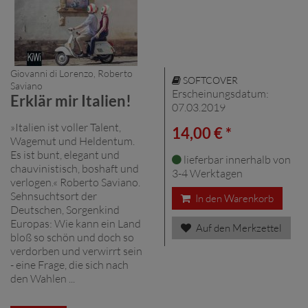
Giovanni di Lorenzo, Roberto
SOFTCOVER
Saviano
Erscheinungsdatum:
Erklär mir Italien!
07.03.2019
»Italien ist voller Talent,
14,00 € *
Wagemut und Heldentum.
Es ist bunt, elegant und
lieferbar innerhalb von
chauvinistisch, boshaft und
3-4 Werktagen
verlogen.« Roberto Saviano.
Sehnsuchtsort der
In den Warenkorb
Deutschen, Sorgenkind
Europas: Wie kann ein Land
Auf den Merkzettel
bloß so schön und doch so
verdorben und verwirrt sein
- eine Frage, die sich nach
den Wahlen ...