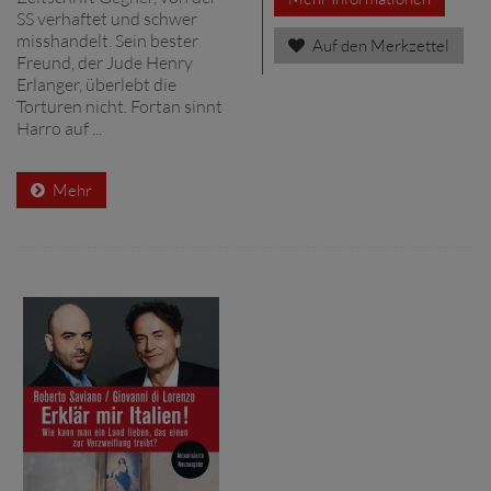
SS verhaftet und schwer
misshandelt. Sein bester
Auf den Merkzettel
Freund, der Jude Henry
Erlanger, überlebt die
Torturen nicht. Fortan sinnt
Harro auf ...
Mehr