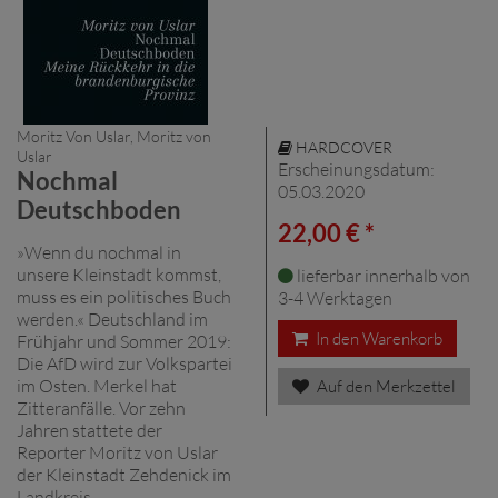
Moritz Von Uslar, Moritz von
HARDCOVER
Uslar
Erscheinungsdatum:
Nochmal
05.03.2020
Deutschboden
22,00 € *
»Wenn du nochmal in
unsere Kleinstadt kommst,
lieferbar innerhalb von
muss es ein politisches Buch
3-4 Werktagen
werden.« Deutschland im
In den Warenkorb
Frühjahr und Sommer 2019:
Die AfD wird zur Volkspartei
im Osten. Merkel hat
Auf den Merkzettel
Zitteranfälle. Vor zehn
Jahren stattete der
Reporter Moritz von Uslar
der Kleinstadt Zehdenick im
Landkreis ...