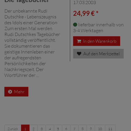
17.03.2003
Der unbekannte Rudi
24,99 € *
Dutschke - Lebenszeugnis
des Idols einer Generation
lieferbar innerhalb von
Zum ersten Mal werden
3-4 Werktagen
Rudi Dutschkes Tagebücher
vollständig veröffentlicht.
In den Warenkorb
Sie dokumentieren das
geistige Innenleben einer
Auf den Merkzettel
der aufregendsten
Persönlichkeiten der
Nachkriegszeit. Der
Wortführer der ...
Mehr
Zurück
1
2
3
4
5
6
7
8
9
10
11