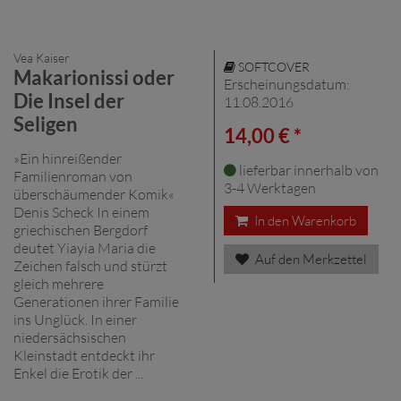
Vea Kaiser
SOFTCOVER
Makarionissi oder
Erscheinungsdatum:
Die Insel der
11.08.2016
Seligen
14,00 € *
»Ein hinreißender
lieferbar innerhalb von
Familienroman von
3-4 Werktagen
überschäumender Komik«
Denis Scheck In einem
In den Warenkorb
griechischen Bergdorf
deutet Yiayia Maria die
Auf den Merkzettel
Zeichen falsch und stürzt
gleich mehrere
Generationen ihrer Familie
ins Unglück. In einer
niedersächsischen
Kleinstadt entdeckt ihr
Enkel die Erotik der ...