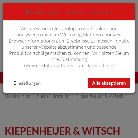
Einstellungen für Ihre Privatsphäre
Wir verwenden Technologien wie Cookies und
Warenkorb
Anmelden
0
analysieren mit dem Werkzeug Matomo anonyme
Browserinformationen, um Ergebnisse zu messen, Inhalte
unserer Website abzustimmen und passende
Produktvorschläge machen zu können. Wir bitten Sie um
Ihre Zustimmung.
Erweiterte Suche
(
Weitere Informationen zum Datenschutz
)
Navigation
Menü
umschalten
Einstellungen
Alle akzeptieren
Sie sind hier:
Nach Hersteller
Kiepenheuer & Witsch
KIEPENHEUER & WITSCH