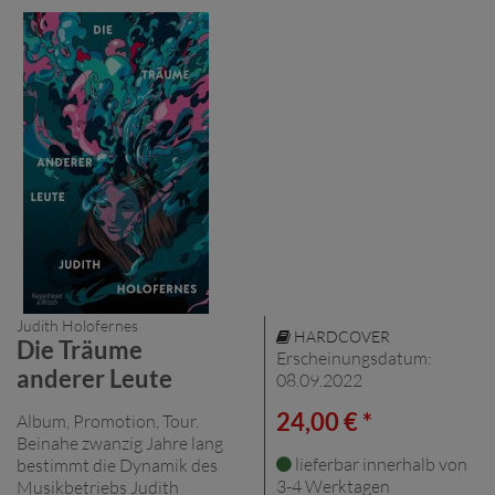
Judith Holofernes
HARDCOVER
Die Träume
Erscheinungsdatum:
anderer Leute
08.09.2022
24,00 € *
Album, Promotion, Tour.
Beinahe zwanzig Jahre lang
lieferbar innerhalb von
bestimmt die Dynamik des
3-4 Werktagen
Musikbetriebs Judith