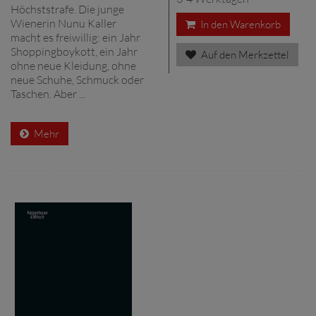
Höchststrafe. Die junge
Wienerin Nunu Kaller
In den Warenkorb
macht es freiwillig: ein Jahr
Shoppingboykott, ein Jahr
Auf den Merkzettel
ohne neue Kleidung, ohne
neue Schuhe, Schmuck oder
Taschen. Aber ...
Mehr